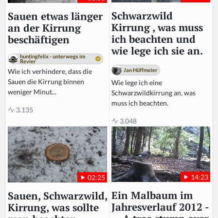
Schwarzwild
Sauen etwas länger
Kirrung , was muss
an der Kirrung
ich beachten und
beschäftigen
wie lege ich sie an.
huntingfelix - unterwegs im
Revier
Jan Hüffmeier
Wie ich verhindere, dass die
Sauen die Kirrung binnen
Wie lege ich eine
weniger Minut...
Schwarzwildkirrung an, was
muss ich beachten.
3.135
3.048
14:23
02:25
Ein Malbaum im
Sauen, Schwarzwild,
Jahresverlauf 2012 -
Kirrung, was sollte