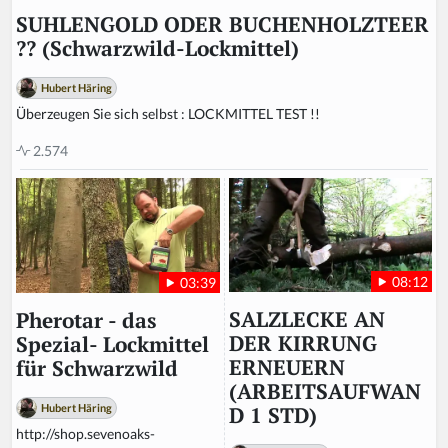
SUHLENGOLD ODER BUCHENHOLZTEER
?? (Schwarzwild-Lockmittel)
Hubert Häring
Überzeugen Sie sich selbst : LOCKMITTEL TEST !!
2.574
08:12
03:39
SALZLECKE AN
Pherotar - das
DER KIRRUNG
Spezial- Lockmittel
ERNEUERN
für Schwarzwild
(ARBEITSAUFWAN
Hubert Häring
D 1 STD)
http://shop.sevenoaks-