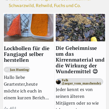
Schwarzwild, Rehwild, Fuchs und Co.
Die Geheimnisse
Lockbollen für die
um das
Fangjagd selber
Kirrenmaterial und
herstellen
die Wirkung der
Jan Hunting
Wundermittel 😉
Hallo liebe
Falk
(Jaeger_vom_maschende)
Geartester,heute
Jeder kennt es von
möchte ich euch in
seinen älteren
einem kurzen Berich...
Mitjägern oder so wie
401