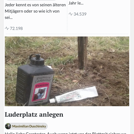
Jahr le...
Jeder kennt es von seinen älteren
Mitjägern oder so wie ich von
34.539
sei...
72.198
Luderplatz anlegen
Maximilian Duschinsky
Hallo liebe Geartester, Auch wenn jetzt vor der Blattzeit sicher we...