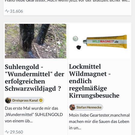
31.606
Lockmittel
Suhlengold -
Wildmagnet -
"Wundermittel" der
endlich
erfolgreichen
regelmäßige
Schwarzwildjagd ?
Kirrungsbesuche
Dreispross Kanal
Stefan Hennecke
Das erste Mal wurde mir das
„Wundermittel“ SUHLENGOLD
Moin liebe Geartester,manchmal
von einem üb...
machen mir die Sauen das Leben
in un...
29.560