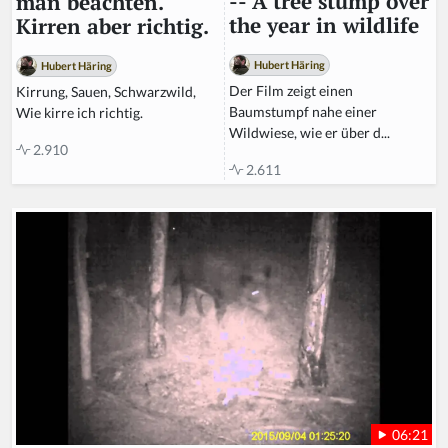
-- A tree stump over
man beachten.
the year in wildlife
Kirren aber richtig.
Hubert Häring
Hubert Häring
Der Film zeigt einen
Kirrung, Sauen, Schwarzwild,
Baumstumpf nahe einer
Wie kirre ich richtig.
Wildwiese, wie er über d...
2.910
2.611
06:21