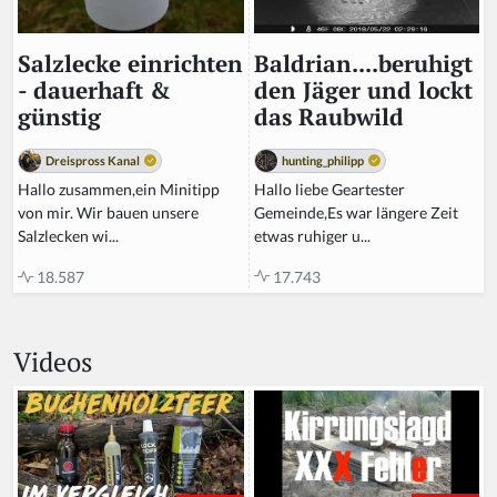
Baldrian....beruhigt
Salzlecke einrichten
den Jäger und lockt
- dauerhaft &
das Raubwild
günstig
hunting_philipp
Dreispross Kanal
Hallo liebe Geartester
Hallo zusammen,ein Minitipp
Gemeinde,Es war längere Zeit
von mir. Wir bauen unsere
etwas ruhiger u...
Salzlecken wi...
17.743
18.587
Videos