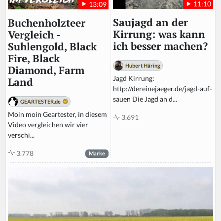
11:10
13:09
Saujagd an der
Buchenholzteer
Kirrung: was kann
Vergleich -
ich besser machen?
Suhlengold, Black
Fire, Black
Hubert Häring
Diamond, Farm
Jagd Kirrung:
Land
http://dereinejaeger.de/jagd-auf-
sauen Die Jagd an d...
GEARTESTER.de
Moin moin Geartester, in diesem
3.691
Video vergleichen wir vier
verschi...
3.778
Marke