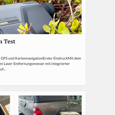
m Test
GPS und KartennavigationErster EindruckMit dem
en Laser-Entfernungsmesser mit integrierter
f...