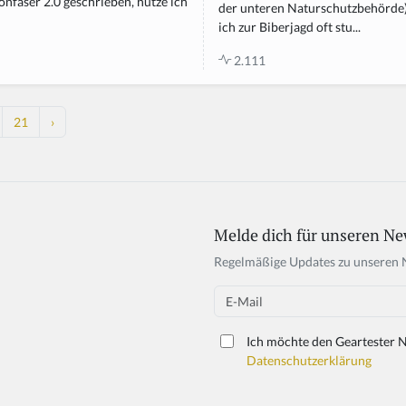
onfaser 2.0 geschrieben, nutze ich
der unteren Naturschutzbehörde
ich zur Biberjagd oft stu...
2.111
21
›
Melde dich für unseren Ne
If
y
Regelmäßige Updates zu unseren 
o
u
Email
a
r
Ich möchte den Geartester N
e
Datenschutzerklärung
a
h