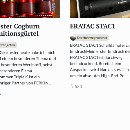
ster Cogburn
ERATAC STAC1
itionsgürtel
DerHohlwegrutscher
ERATAC STAC1 SchalldämpferEr
nter_active
EindruckMein erster Eindruck de
 Geartester,heute habe ich mich
ERATAC STAC1 ist durchweg
l einem besonderen Thema und
beeindruckend. Bereits beim
 besonderen Werkstoff, nebst
Auspacken wird klar, dass es sich 
 besonderen Firma
um ein absolutes High-End-Pr...
ommen.Triple K ist ein
hriger Partner von FERKIN...
533
6