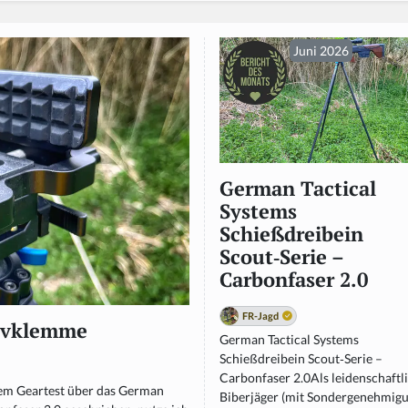
Juni 2026
German Tactical
Systems
Schießdreibein
Scout‑Serie –
Carbonfaser 2.0
FR-Jagd
tivklemme
German Tactical Systems
Schießdreibein Scout‑Serie –
Carbonfaser 2.0Als leidenschaftl
em Geartest über das German
Biberjäger (mit Sondergenehmig