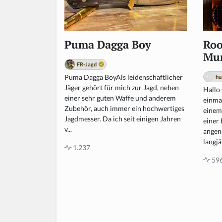
Roo
Puma Dagga Boy
Mun
FR-Jagd
Puma Dagga BoyAls leidenschaftlicher
hu
Jäger gehört für mich zur Jagd, neben
Hallo
einer sehr guten Waffe und anderem
einma
Zubehör, auch immer ein hochwertiges
einem
Jagdmesser. Da ich seit einigen Jahren
einer
v...
angen
langjä
1.237
59