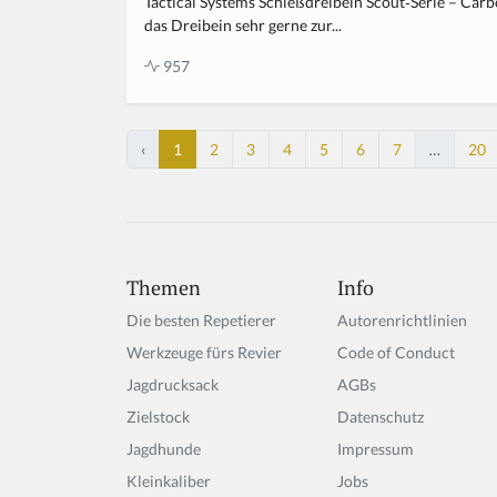
Tactical Systems Schießdreibein Scout‑Serie – Carb
das Dreibein sehr gerne zur...
957
‹
1
2
3
4
5
6
7
…
20
Themen
Info
Die besten Repetierer
Autorenrichtlinien
Werkzeuge fürs Revier
Code of Conduct
Jagdrucksack
AGBs
Zielstock
Datenschutz
Jagdhunde
Impressum
Kleinkaliber
Jobs