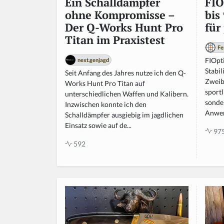
FIO
Ein Schalldämpfer
bis
ohne Kompromisse –
für
Der Q-Works Hunt Pro
Titan im Praxistest
Fe
FIOpt
next.genjagd
Stabil
Seit Anfang des Jahres nutze ich den Q-
Zweibe
Works Hunt Pro Titan auf
sport
unterschiedlichen Waffen und Kalibern.
sonder
Inzwischen konnte ich den
Anwen
Schalldämpfer ausgiebig im jagdlichen
Einsatz sowie auf de...
97
592