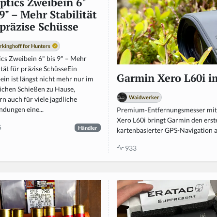
ptics Zweibein 6"
 9" – Mehr Stabilität
 präzise Schüsse
rkinghoff for Hunters
ics Zweibein 6" bis 9" – Mehr
ität für präzise SchüsseEin
Garmin Xero L60i i
in ist längst nicht mehr nur im
lichen Schießen zu Hause,
Waidwerker
n auch für viele jagdliche
dungen eine...
Premium-Entfernungsmesser mit 
Xero L60i bringt Garmin den erst
5
Händler
kartenbasierter GPS-Navigation au
933