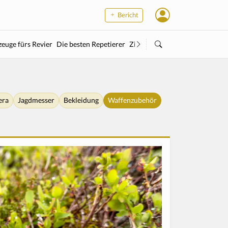
Bericht
euge fürs Revier
Die besten Repetierer
Zielstock
Kleinkaliber
Wärme
era
Jagdmesser
Bekleidung
Waffenzubehör