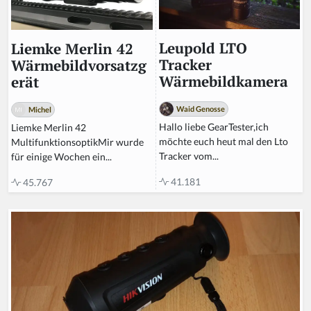
Leupold LTO
Liemke Merlin 42
Tracker
Wärmebildvorsatzg
Wärmebildkamera
erät
Waid Genosse
Michel
Hallo liebe GearTester,ich
Liemke Merlin 42
möchte euch heut mal den Lto
MultifunktionsoptikMir wurde
Tracker vom...
für einige Wochen ein...
41.181
45.767