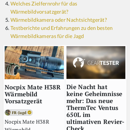
Welches Zielfernrohr für das
Wärmebildvorsatzgerät?
Wärmebildkamera oder Nachtsichtgerät?
Testberichte und Erfahrungen zu den besten
Wärmebildkameras für die Jagd
Die Nacht hat
Nocpix Mate H38R
keine Geheimnisse
Wärmebild
mehr: Das neue
Vorsatzgerät
ThermTec Ventus
FR-Jagd
650L im
ultimativen Revier-
Nocpix Mate H38R
Check
Wärmebild