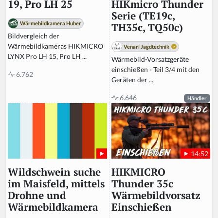
HIKmicro Thunder
19, Pro LH 25
Serie (TE19c,
Wärmebildkamera Huber
TH35c, TQ50c)
Bildvergleich der
Wärmebildkameras HIKMICRO
Venari Jagdtechnik
LYNX Pro LH 15, Pro LH ...
Wärmebild-Vorsatzgeräte
einschießen - Teil 3/4 mit den
6.762
Geräten der ...
6.646
Händler
14:52
HIKMICRO
Wildschwein suche
Thunder 35c
im Maisfeld, mittels
Wärmebildvorsatz
Drohne und
Einschießen
Wärmebildkamera