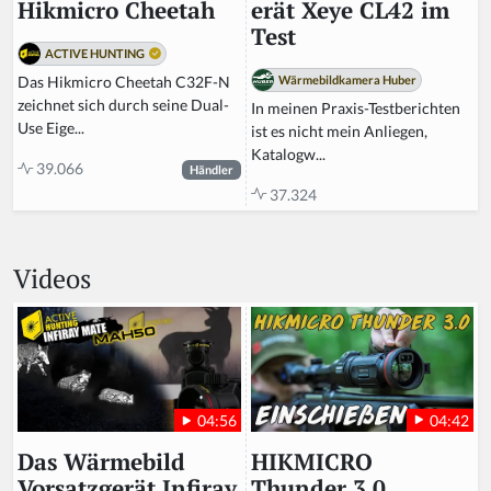
erät Xeye CL42 im
Hikmicro Cheetah
Test
ACTIVE HUNTING
Wärmebildkamera Huber
Das Hikmicro Cheetah C32F-N
zeichnet sich durch seine Dual-
In meinen Praxis-Testberichten
Use Eige...
ist es nicht mein Anliegen,
Katalogw...
39.066
Händler
37.324
Videos
04:42
04:56
HIKMICRO
Das Wärmebild
Thunder 3 0
Vorsatzgerät Infiray