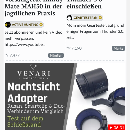
einschießen
Mate MAH50 in der
jagdlichen Praxis
GEARTESTER.de
Moin moin Geartester, aufgrund
ACTIVE HUNTING
einiger Fragen zum Thunder 3.0,
Jetzt abonnieren und kein Video
zei...
mehr verpassen:
https://www.youtube...
7.190
Marke
7.477
Händler
06:31