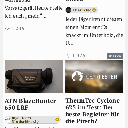
VorsatzgerätHeute stelle
ThermTec
ich euch „mein“...
Jeder Jäger kennt diesen
einen Moment:Es
2.246
knackt im Unterholz, die
U...
1.926
Marke
ThermTec Cyclone
ATN BlazeHunter
625 im Test: Der
650 LRF
beste Begleiter für
Jagd-Team
die Pirsch?
Nordschleswig