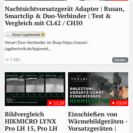
Nachtsichtvorsatzgerät Adapter | Rusan,
Smartclip & Duo-Verbinder | Test &
Vergleich mit CL42 / CH50
Venari Jagdtechnik
Venari Duo-Verbinder im Shop https://venari-
jagdtechnik.de/bajonett...
7.181
Händler
03:09
11:29
Einschießen von
Bildvergleich
Wärmebildgeräten -
HIKMICRO LYNX
Vorsatzgeräten |
Pro LH 15, Pro LH