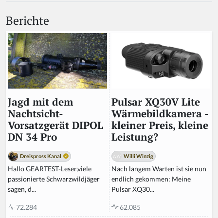
Berichte
Pulsar XQ30V Lite
Jagd mit dem
Wärmebildkamera -
Nachtsicht-
kleiner Preis, kleine
Vorsatzgerät DIPOL
Leistung?
DN 34 Pro
Willi Winzig
Dreispross Kanal
Nach langem Warten ist sie nun
Hallo GEARTEST-Leser,viele
endlich gekommen: Meine
passionierte Schwarzwildjäger
Pulsar XQ30...
sagen, d...
62.085
72.284