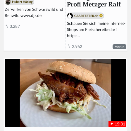
Hubert Häring
Profi Metzger Ralf
Zerwirken von Schwarzwild und
Rehwild www.djz.de
GEARTESTER.de
Schauen Sie sich meine Internet-
3.287
Shops an: Fleischereibedarf
https:...
2.962
Marke
15:31