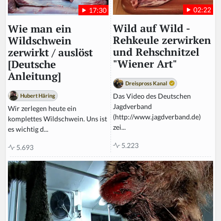
02:22
17:30
Wild auf Wild -
Wie man ein
Rehkeule zerwirken
Wildschwein
und Rehschnitzel
zerwirkt / auslöst
"Wiener Art"
[Deutsche
Anleitung]
Dreispross Kanal
Das Video des Deutschen
Hubert Häring
Jagdverband
Wir zerlegen heute ein
(http://www.jagdverband.de)
komplettes Wildschwein. Uns ist
zei...
es wichtig d...
5.223
5.693