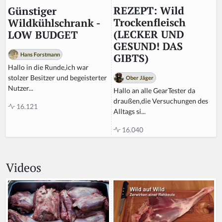
REZEPT: Wild
Günstiger
Trockenfleisch
Wildkühlschrank -
(LECKER UND
LOW BUDGET
GESUND! DAS
Hans Forstmann
GIBTS)
Hallo in die Runde,ich war
stolzer Besitzer und begeisterter
Ober Jäger
Nutzer...
Hallo an alle GearTester da
draußen,die Versuchungen des
16.121
Alltags si...
16.040
Videos