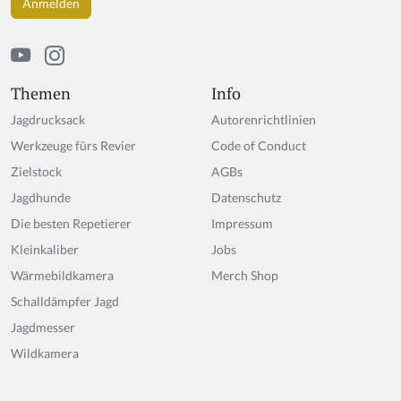
u
m
a
n,
ig
Themen
Info
n
Jagdrucksack
Autorenrichtlinien
o
r
Werkzeuge fürs Revier
Code of Conduct
e
Zielstock
AGBs
t
Jagdhunde
hi
Datenschutz
s
Die besten Repetierer
Impressum
fi
Kleinkaliber
Jobs
el
d
Wärmebildkamera
Merch Shop
Schalldämpfer Jagd
Jagdmesser
Wildkamera