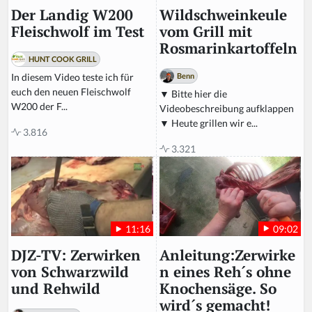
Wildschweinkeule
Der Landig W200
vom Grill mit
Fleischwolf im Test
Rosmarinkartoffeln
HUNT COOK GRILL
Benn
In diesem Video teste ich für
euch den neuen Fleischwolf
▼ Bitte hier die
W200 der F...
Videobeschreibung aufklappen
▼ Heute grillen wir e...
3.816
3.321
09:02
11:16
Anleitung:Zerwirke
DJZ-TV: Zerwirken
n eines Reh´s ohne
von Schwarzwild
Knochensäge. So
und Rehwild
wird´s gemacht!