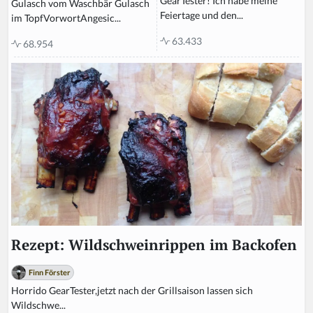
GearTester! Ich habe meine
Gulasch vom Waschbär Gulasch
Feiertage und den...
im TopfVorwortAngesic...
63.433
68.954
Rezept: Wildschweinrippen im Backofen
Finn Förster
Horrido GearTester,jetzt nach der Grillsaison lassen sich
Wildschwe...