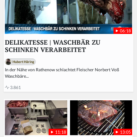
06:18
DELIKATESSE | WASCHBÄR ZU
SCHINKEN VERARBEITET
Hubert Häring
In der Nähe von Rathenow schlachtet Fleischer Norbert Voß
Waschbäre...
3.861
13:05
11:18