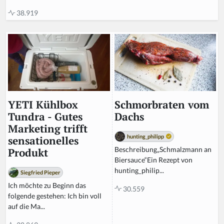
38.919
Schmorbraten vom
YETI Kühlbox
Dachs
Tundra - Gutes
Marketing trifft
hunting_philipp
sensationelles
Beschreibung„Schmalzmann an
Produkt
Biersauce“Ein Rezept von
hunting_philip...
Siegfried Pieper
Ich möchte zu Beginn das
30.559
folgende gestehen: Ich bin voll
auf die Ma...