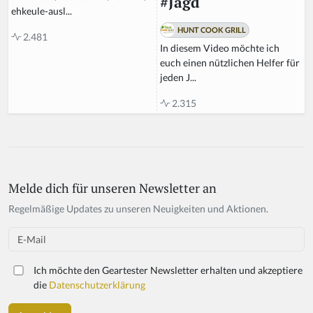
#Jagd
ehkeule-ausl...
HUNT COOK GRILL
2.481
In diesem Video möchte ich
euch einen nützlichen Helfer für
jeden J...
2.315
Melde dich für unseren Newsletter an
If
y
Regelmäßige Updates zu unseren Neuigkeiten und Aktionen.
o
u
Email
a
r
Ich möchte den Geartester Newsletter erhalten und akzeptiere
e
die
Datenschutzerklärung
a
h