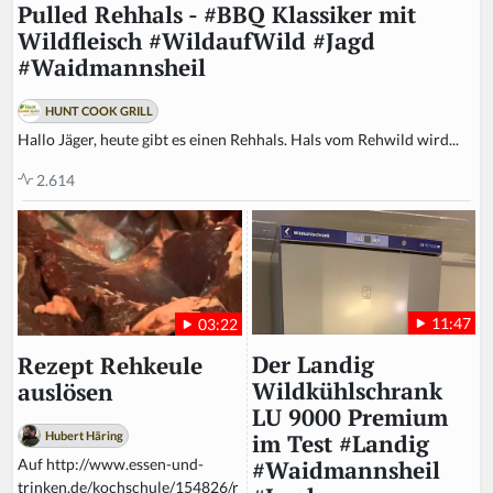
Pulled Rehhals - #BBQ Klassiker mit
Wildfleisch #WildaufWild #Jagd
#Waidmannsheil
HUNT COOK GRILL
Hallo Jäger, heute gibt es einen Rehhals. Hals vom Rehwild wird...
2.614
11:47
03:22
Der Landig
Rezept Rehkeule
Wildkühlschrank
auslösen
LU 9000 Premium
Hubert Häring
im Test #Landig
Auf http://www.essen-und-
#Waidmannsheil
trinken.de/kochschule/154826/r