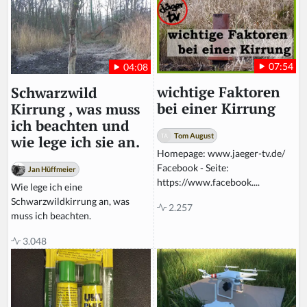
07:54
04:08
wichtige Faktoren
Schwarzwild
bei einer Kirrung
Kirrung , was muss
ich beachten und
Tom August
wie lege ich sie an.
Homepage: www.jaeger-tv.de/
Facebook - Seite:
Jan Hüffmeier
https://www.facebook....
Wie lege ich eine
Schwarzwildkirrung an, was
2.257
muss ich beachten.
3.048