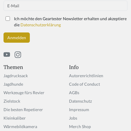
u
Email
a
r
Ich möchte den Geartester Newsletter erhalten und akzeptiere
e
die
Datenschutzerklärung
a
h
u
m
a
n,
ig
Themen
Info
n
Jagdrucksack
Autorenrichtlinien
o
r
Jagdhunde
Code of Conduct
e
Werkzeuge fürs Revier
AGBs
t
Zielstock
hi
Datenschutz
s
Die besten Repetierer
Impressum
fi
Kleinkaliber
Jobs
el
d
Wärmebildkamera
Merch Shop