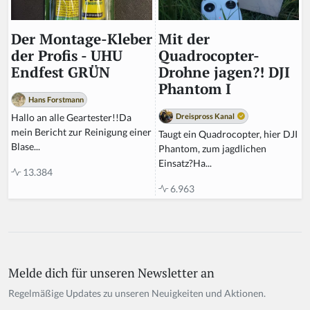
Mit der
Der Montage-Kleber
Quadrocopter-
der Profis - UHU
Drohne jagen?! DJI
Endfest GRÜN
Phantom I
Hans Forstmann
Dreispross Kanal
Hallo an alle Geartester!!Da
mein Bericht zur Reinigung einer
Taugt ein Quadrocopter, hier DJI
Blase...
Phantom, zum jagdlichen
Einsatz?Ha...
13.384
6.963
Melde dich für unseren Newsletter an
If
y
Regelmäßige Updates zu unseren Neuigkeiten und Aktionen.
o