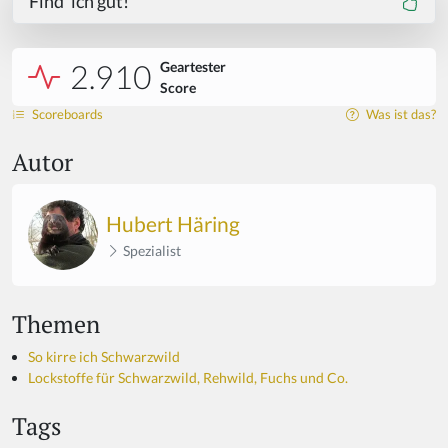
Find' ich gut!
2.910
Geartester
Score
Scoreboards
Was ist das?
Autor
Hubert Häring
Spezialist
Themen
So kirre ich Schwarzwild
Lockstoffe für Schwarzwild, Rehwild, Fuchs und Co.
Tags