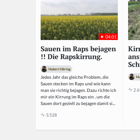
a
n,
ig
n
o
r
04:01
e
t
Kir
Sauen im Raps bejagen
hi
ans
!! Die Rapskirrung.
s
Sch
fi
Hubert Häring
el
Jedes Jahr das gleiche Problem, die
Hu
d
Sauen stecken im Raps und wie kann
2.6
man sie richtig bejagen. Dazu richte ich
mir ein Kirrung im Raps ein , um die
Sauen dort gezielt zu bejagen damit si...
3.528