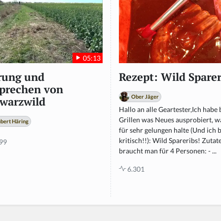
05:13
rung und
Rezept: Wild Sparer
prechen von
Ober Jäger
warzwild
Hallo an alle Geartester,Ich habe
Grillen was Neues ausprobiert, w
bert Häring
für sehr gelungen halte (Und ich 
kritisch!!): Wild Spareribs! Zuta
99
braucht man für 4 Personen: - ...
6.301