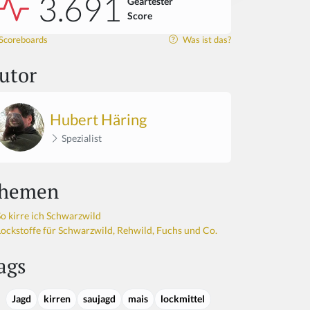
3.691
Geartester
Score
Scoreboards
Was ist das?
utor
Hubert Häring
Spezialist
hemen
So kirre ich Schwarzwild
Lockstoffe für Schwarzwild, Rehwild, Fuchs und Co.
ags
Jagd
kirren
saujagd
mais
lockmittel