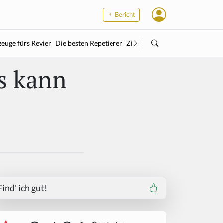
Bericht
euge fürs Revier
Die besten Repetierer
Zielstock
Kleinkaliber
Wärme
s kann
Find' ich gut!