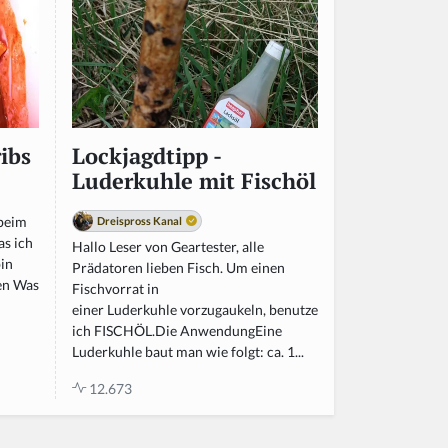
ibs
Lockjagdtipp -
Luderkuhle mit Fischöl
 beim
Dreispross Kanal
as ich
Hallo Leser von Geartester, alle
bin
Prädatoren lieben Fisch. Um einen
ten Was
Fischvorrat in
einer Luderkuhle vorzugaukeln, benutze
ich FISCHÖL.Die AnwendungEine
Luderkuhle baut man wie folgt: ca. 1...
12.673