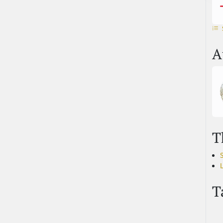
A
T
T