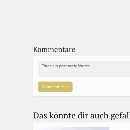
Kommentare
Body
If
y
o
u
a
r
e
a
Das könnte dir auch gefal
h
u
m