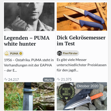
Dick Gekrösemesser
Legenden – PUMA
im Test
white hunter
Finn Förster
PUMA
Es gibt viele Messer
1956 – Ostafrika. PUMA steht in
unterschiedlichster Preisklassen
Verhandlungen mit der EAPHA
für den jagdl...
– der E...
21.375
24.217
Marke
Oktober 2020