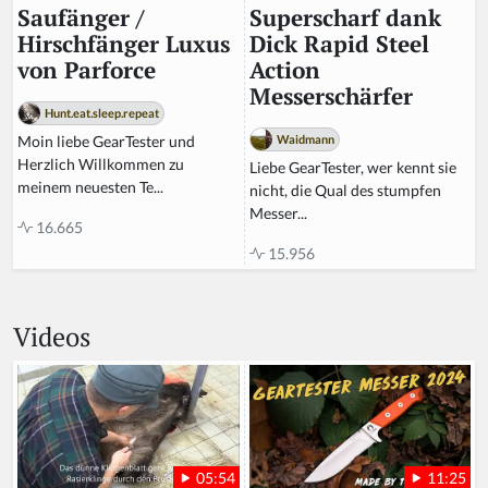
Superscharf dank
Saufänger /
Dick Rapid Steel
Hirschfänger Luxus
Action
von Parforce
Messerschärfer
Hunt.eat.sleep.repeat
Waidmann
Moin liebe GearTester und
Herzlich Willkommen zu
Liebe GearTester, wer kennt sie
meinem neuesten Te...
nicht, die Qual des stumpfen
Messer...
16.665
15.956
Videos
11:25
05:54