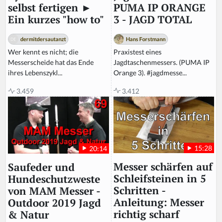
PUMA IP ORANGE
selbst fertigen ►
3 - JAGD TOTAL
Ein kurzes "how to"
Hans Forstmann
dermitdersautanzt
Praxistest eines
Wer kennt es nicht; die
Jagdtaschenmessers. (PUMA IP
Messerscheide hat das Ende
Orange 3). #jagdmesse...
ihres Lebenszykl...
3.412
3.459
15:28
20:14
Messer schärfen auf
Saufeder und
Schleifsteinen in 5
Hundeschutzweste
Schritten -
von MAM Messer -
Anleitung: Messer
Outdoor 2019 Jagd
richtig scharf
& Natur