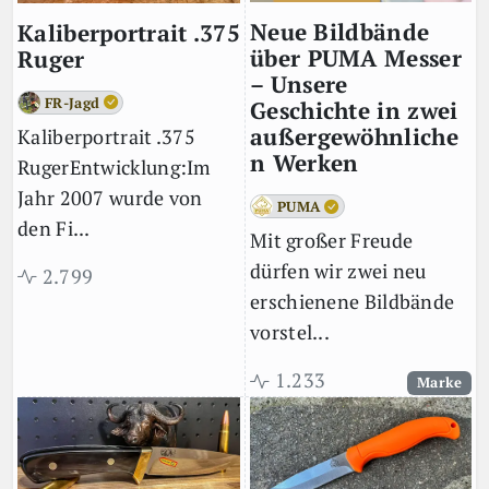
Neue Bildbände
Kaliberportrait .375
über PUMA Messer
Ruger
– Unsere
FR-Jagd
Geschichte in zwei
außergewöhnliche
Kaliberportrait .375
n Werken
RugerEntwicklung:Im
Jahr 2007 wurde von
PUMA
den Fi...
Mit großer Freude
dürfen wir zwei neu
2.799
erschienene Bildbände
vorstel...
1.233
Marke