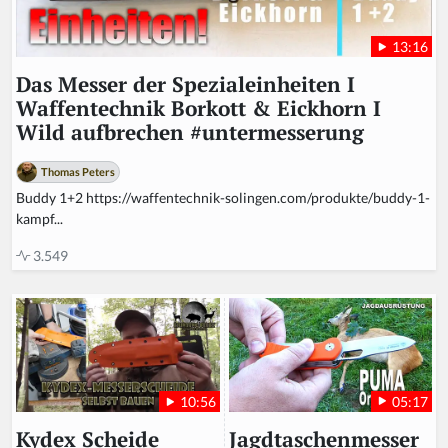
13:16
Das Messer der Spezialeinheiten I
Waffentechnik Borkott & Eickhorn I
Wild aufbrechen #untermesserung
Thomas Peters
Buddy 1+2 https://waffentechnik-solingen.com/produkte/buddy-1-
kampf...
3.549
05:17
10:56
Jagdtaschenmesser
Kydex Scheide