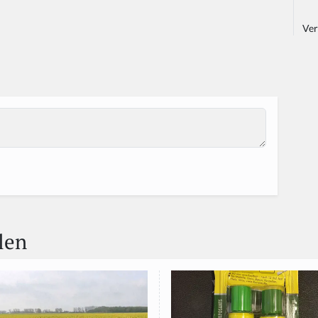
Ver
len