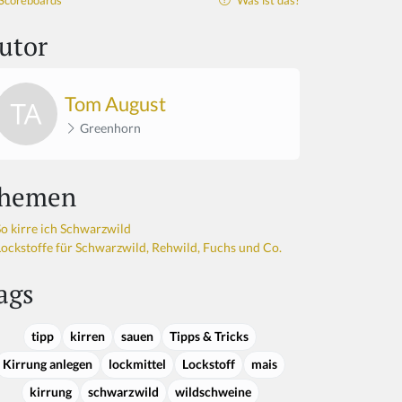
Scoreboards
Was ist das?
utor
Tom August
Greenhorn
hemen
So kirre ich Schwarzwild
Lockstoffe für Schwarzwild, Rehwild, Fuchs und Co.
ags
tipp
kirren
sauen
Tipps & Tricks
Kirrung anlegen
lockmittel
Lockstoff
mais
kirrung
schwarzwild
wildschweine