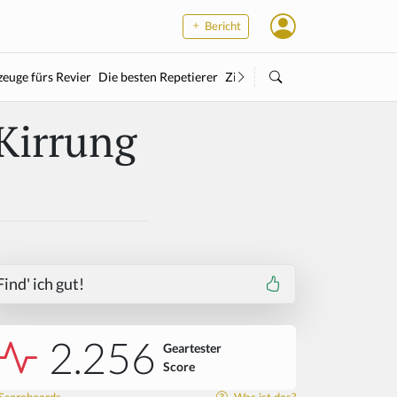
Bericht
euge fürs Revier
Die besten Repetierer
Zielstock
Kleinkaliber
Wärme
 Kirrung
Find' ich gut!
2.256
Geartester
Score