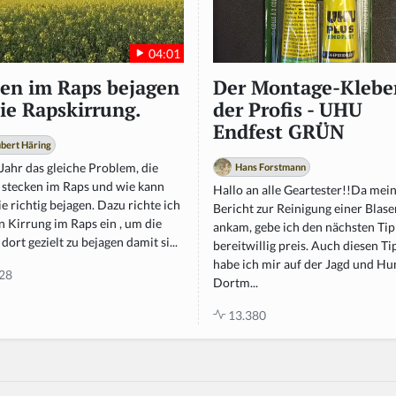
04:01
en im Raps bejagen
Der Montage-Klebe
Die Rapskirrung.
der Profis - UHU
Endfest GRÜN
bert Häring
Jahr das gleiche Problem, die
Hans Forstmann
 stecken im Raps und wie kann
Hallo an alle Geartester!!Da mei
e richtig bejagen. Dazu richte ich
Bericht zur Reinigung einer Blase
n Kirrung im Raps ein , um die
ankam, gebe ich den nächsten Ti
dort gezielt zu bejagen damit si...
bereitwillig preis. Auch diesen Ti
habe ich mir auf der Jagd und Hu
28
Dortm...
13.380