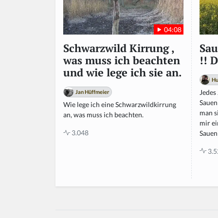
04:08
Sau
Schwarzwild Kirrung ,
!! 
was muss ich beachten
und wie lege ich sie an.
Hu
Jedes 
Jan Hüffmeier
Sauen
Wie lege ich eine Schwarzwildkirrung
man si
an, was muss ich beachten.
mir ei
3.048
Sauen 
3.5