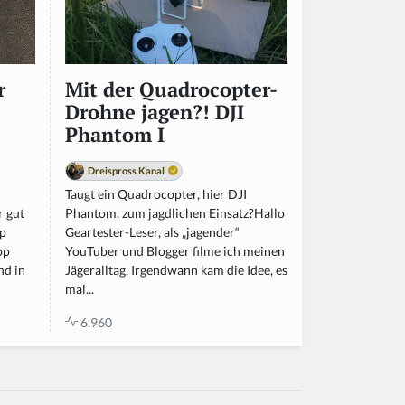
r
Mit der Quadrocopter-
Drohne jagen?! DJI
Phantom I
Dreispross Kanal
n
Taugt ein Quadrocopter, hier DJI
r gut
Phantom, zum jagdlichen Einsatz?Hallo
pp
Geartester-Leser, als „jagender“
pp
YouTuber und Blogger filme ich meinen
nd in
Jägeralltag. Irgendwann kam die Idee, es
mal...
6.960