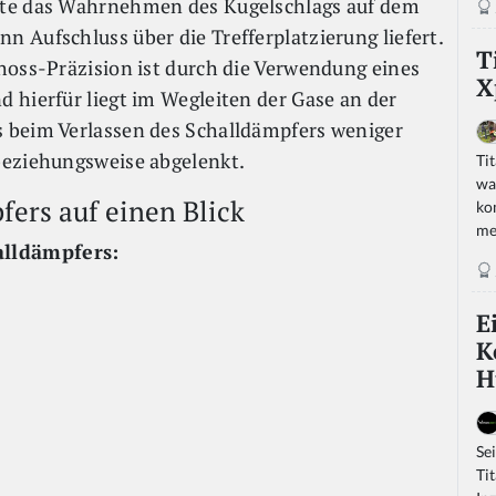
kte das Wahrnehmen des Kugelschlags auf dem
 Aufschluss über die Trefferplatzierung liefert.
T
hoss-Präzision ist durch die Verwendung eines
X
 hierfür liegt im Wegleiten der Gase an der
 beim Verlassen des Schalldämpfers weniger
beziehungsweise abgelenkt.
Ti
wa
fers auf einen Blick
ko
me
alldämpfers:
E
K
H
Se
Ti