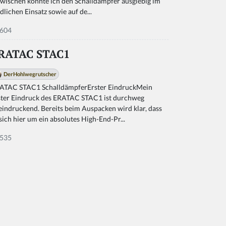
zwischen konnte ich den Schalldämpfer ausgiebig im
dlichen Einsatz sowie auf de...
604
RATAC STAC1
DerHohlwegrutscher
ATAC STAC1 SchalldämpferErster EindruckMein
ster Eindruck des ERATAC STAC1 ist durchweg
eindruckend. Bereits beim Auspacken wird klar, dass
 sich hier um ein absolutes High-End-Pr...
535