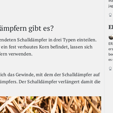
In
jag
ämpfern gibt es?
E
endeten Schalldämpfer in drei Typen einteilen.
ER
in fest verbautes Korn befindet, lassen sich
er
fern verwenden.
be
es
sich das Gewinde, mit dem der Schalldämpfer auf
ämpfers. Der Schalldämpfer verlängert damit die