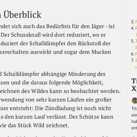
m Überblick
det sich auch das Bedürfnis für den Jäger - ist
Der Schussknall wird dort reduziert, wo er
eduziert der Schalldämpfer den Rückstoß der
hussverhalten auswirkt und sogar dem Mucken
und Schalldämpfer abhängige Minderung des
T
sen und die daraus folgende Möglichkeit,
X
Zeichnen des Wildes kann so beobachtet werden.
erwendung von sehr kurzen Läufen ein großer
euer entsteht: Die Zündladung ist noch nicht
Ti
ei
s den kurzen Lauf verlässt. Der Schütze kann
ha
ie das Stück Wild zeichnet.
ent