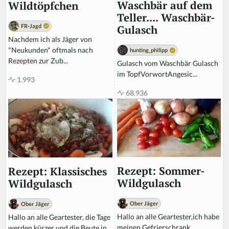
Waschbär auf dem
Wildtöpfchen
Teller.... Waschbär-
FR-Jagd
Gulasch
Nachdem ich als Jäger von
"Neukunden" oftmals nach
hunting_philipp
Rezepten zur Zub...
Gulasch vom Waschbär Gulasch
im TopfVorwortAngesic...
1.993
68.936
Rezept: Sommer-
Rezept: Klassisches
Wildgulasch
Wildgulasch
Ober Jäger
Ober Jäger
Hallo an alle Geartester,ich habe
Hallo an alle Geartester, die Tage
meinen Gefrierschrank
werden kürzer und die Beute in