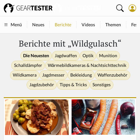
Neues
Berichte
Videos
Themen
Fest
Menü
Berichte mit „Wildgulasch“
Die Neuesten
Jagdwaffen
Optik
Munition
Schalldämpfer
Wärmebildkameras & Nachtsichttechnik
Wildkamera
Jagdmesser
Bekleidung
Waffenzubehör
Jagdzubehör
Tipps & Tricks
Sonstiges