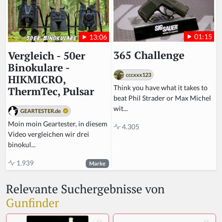
01:15
13:06
365 Challenge
Vergleich - 50er
Binokulare -
cccxxx123
HIKMICRO,
Think you have what it takes to
ThermTec, Pulsar
beat Phil Strader or Max Michel
wit...
GEARTESTER.de
Moin moin Geartester, in diesem
4.305
Video vergleichen wir drei
binokul...
1.939
Marke
Relevante Suchergebnisse von
Gunfinder