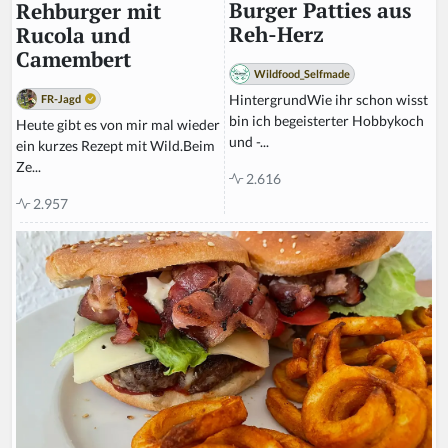
Burger Patties aus
Rehburger mit
Reh-Herz
Rucola und
Camembert
Wildfood_Selfmade
HintergrundWie ihr schon wisst
FR-Jagd
bin ich begeisterter Hobbykoch
Heute gibt es von mir mal wieder
und -...
ein kurzes Rezept mit Wild.Beim
Ze...
2.616
2.957