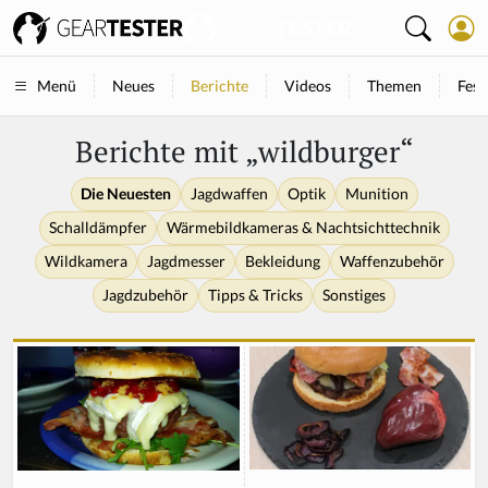
Neues
Berichte
Videos
Themen
Fest
Menü
Berichte mit „wildburger“
Die Neuesten
Jagdwaffen
Optik
Munition
Schalldämpfer
Wärmebildkameras & Nachtsichttechnik
Wildkamera
Jagdmesser
Bekleidung
Waffenzubehör
Jagdzubehör
Tipps & Tricks
Sonstiges