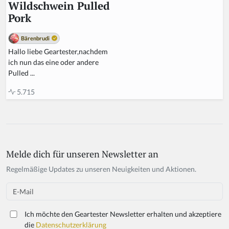
Wildschwein Pulled
Pork
Bärenbrudi
Hallo liebe Geartester,nachdem
ich nun das eine oder andere
Pulled ...
5.715
Melde dich für unseren Newsletter an
If
y
Regelmäßige Updates zu unseren Neuigkeiten und Aktionen.
o
u
Email
a
r
Ich möchte den Geartester Newsletter erhalten und akzeptiere
e
die
Datenschutzerklärung