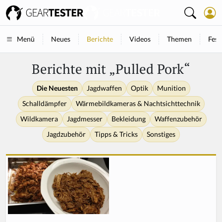
Neues
Berichte
Videos
Themen
Fest
Menü
Berichte mit „Pulled Pork“
Die Neuesten
Jagdwaffen
Optik
Munition
Schalldämpfer
Wärmebildkameras & Nachtsichttechnik
Wildkamera
Jagdmesser
Bekleidung
Waffenzubehör
Jagdzubehör
Tipps & Tricks
Sonstiges