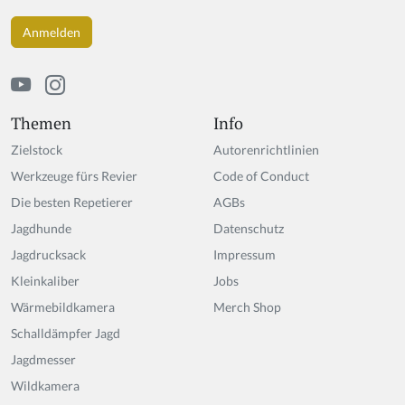
a
h
u
m
a
n,
ig
Themen
Info
n
Zielstock
Autorenrichtlinien
o
r
Werkzeuge fürs Revier
Code of Conduct
e
Die besten Repetierer
AGBs
t
Jagdhunde
hi
Datenschutz
s
Jagdrucksack
Impressum
fi
Kleinkaliber
Jobs
el
d
Wärmebildkamera
Merch Shop
Schalldämpfer Jagd
Jagdmesser
Wildkamera