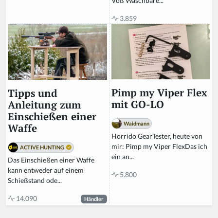
Voß Waschbäre...
3.859
Pimp my Viper Flex
Tipps und
mit GO-LO
Anleitung zum
Einschießen einer
Waidmann
Waffe
Horrido GearTester, heute von
mir: Pimp my Viper FlexDas ich
ACTIVE HUNTING
ein an...
Das Einschießen einer Waffe
kann entweder auf einem
5.800
Schießstand ode...
14.090
Händler