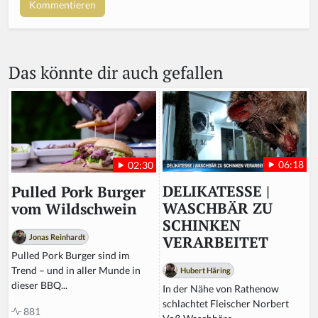
Das könnte dir auch gefallen
06:18
02:30
DELIKATESSE |
Pulled Pork Burger
WASCHBÄR ZU
vom Wildschwein
SCHINKEN
Jonas Reinhardt
VERARBEITET
Pulled Pork Burger sind im
Trend – und in aller Munde in
Hubert Häring
dieser BBQ...
In der Nähe von Rathenow
schlachtet Fleischer Norbert
881