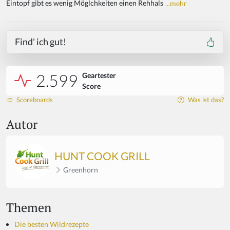
Eintopf gibt es wenig Möglchkeiten einen Rehhals
...mehr
Find' ich gut!
2.599
Geartester
Score
Scoreboards
Was ist das?
Autor
HUNT COOK GRILL
Greenhorn
Themen
Die besten Wildrezepte