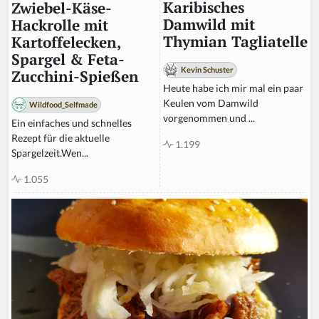
Karibisches
Zwiebel-Käse-
Damwild mit
Hackrolle mit
Thymian Tagliatelle
Kartoffelecken,
Spargel & Feta-
Kevin Schuster
Zucchini-Spießen
Heute habe ich mir mal ein paar
Keulen vom Damwild
Wildfood_Selfmade
vorgenommen und ...
Ein einfaches und schnelles
Rezept für die aktuelle
1.199
Spargelzeit.Wen...
1.055