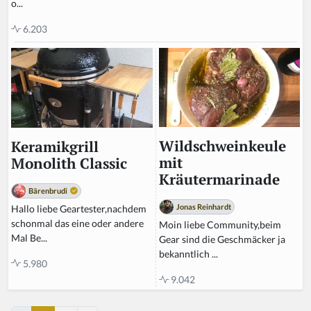
o...
6.203
Wildschweinkeule
Keramikgrill
mit
Monolith Classic
Kräutermarinade
Bärenbrudi
Jonas Reinhardt
Hallo liebe Geartester,nachdem
schonmal das eine oder andere
Moin liebe Community,beim
Mal Be...
Gear sind die Geschmäcker ja
bekanntlich ...
5.980
9.042