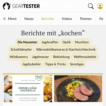
Neues
Berichte
Videos
Themen
Fest
Menü
Berichte mit „kochen“
Die Neuesten
Jagdwaffen
Optik
Munition
Schalldämpfer
Wärmebildkameras & Nachtsichttechnik
Wildkamera
Jagdmesser
Bekleidung
Waffenzubehör
Jagdzubehör
Tipps & Tricks
Sonstiges