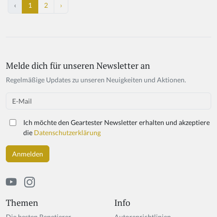
‹
1
2
›
Melde dich für unseren Newsletter an
If
y
Regelmäßige Updates zu unseren Neuigkeiten und Aktionen.
o
u
Email
a
r
Ich möchte den Geartester Newsletter erhalten und akzeptiere
e
die
Datenschutzerklärung
a
h
u
m
a
n,
ig
Themen
Info
n
Die besten Repetierer
Autorenrichtlinien