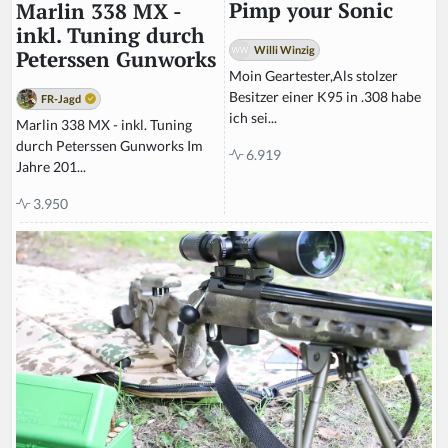
Pimp your Sonic
Marlin 338 MX -
inkl. Tuning durch
Willi Winzig
Peterssen Gunworks
Moin Geartester,Als stolzer
Besitzer einer K95 in .308 habe
FR-Jagd
ich sei...
Marlin 338 MX - inkl. Tuning
durch Peterssen Gunworks Im
6.919
Jahre 201...
3.950