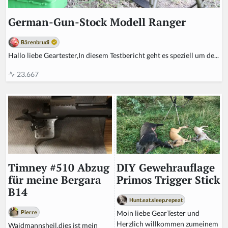
German-Gun-Stock Modell Ranger
Bärenbrudi
Hallo liebe Geartester,In diesem Testbericht geht es speziell um de...
23.667
DIY Gewehrauflage
Timney #510 Abzug
Primos Trigger Stick
für meine Bergara
B14
Hunt.eat.sleep.repeat
Moin liebe GearTester und
Pierre
Herzlich willkommen zumeinem
Waidmannsheil,dies ist mein