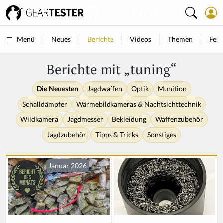
Neues
Berichte
Videos
Themen
Fest
Menü
Berichte mit „tuning“
Die Neuesten
Jagdwaffen
Optik
Munition
Schalldämpfer
Wärmebildkameras & Nachtsichttechnik
Wildkamera
Jagdmesser
Bekleidung
Waffenzubehör
Jagdzubehör
Tipps & Tricks
Sonstiges
Januar 2026