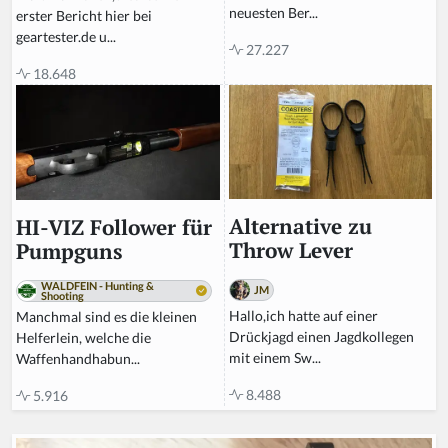
neuesten Ber...
erster Bericht hier bei
geartester.de u...
27.227
18.648
Alternative zu
HI-VIZ Follower für
Throw Lever
Pumpguns
WALDFEIN - Hunting &
JM
Shooting
Hallo,ich hatte auf einer
Manchmal sind es die kleinen
Drückjagd einen Jagdkollegen
Helferlein, welche die
mit einem Sw...
Waffenhandhabun...
8.488
5.916