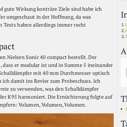
d gute Wirkung konträre Ziele sind habe ich
I
er umgeschaut in der Hoffnung, da was
en Tests haben allerdings immer recht
pact
A
n Nielsen Sonic 40 compact bestellt. Der
, dass er modular ist und in Summe 5 ineinander
Schalldämpfer mit 40 mm Durchmesser optisch
n ich damit ins Revier zum Probeschuss. Ich
emente zu verwenden, was den Schalldämpfer
T
er K95 harmoniert. Die Ernüchterung folgte auf
dämpfern: Volumen, Volumen, Volumen.
T