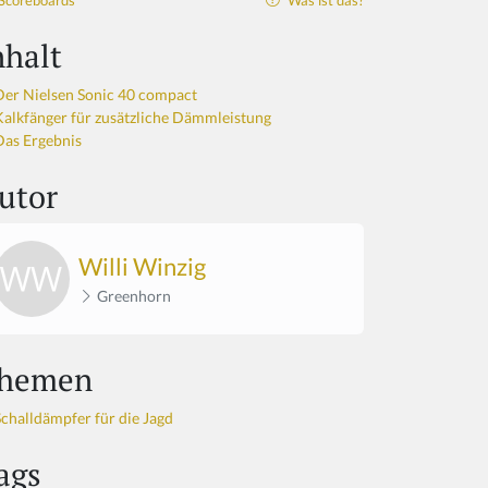
Scoreboards
Was ist das?
nhalt
Der Nielsen Sonic 40 compact
Kalkfänger für zusätzliche Dämmleistung
Das Ergebnis
utor
Willi Winzig
Greenhorn
hemen
Schalldämpfer für die Jagd
ags