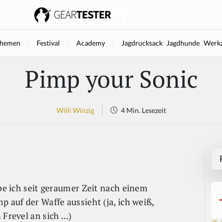
hemen
Festival
Academy
Jagdrucksack
Jagdhunde
Werkz
Pimp your Sonic
Willi Winzig
4 Min. Lesezeit
abe ich seit geraumer Zeit nach einem
p auf der Waffe aussieht (ja, ich weiß,
Frevel an sich ...)