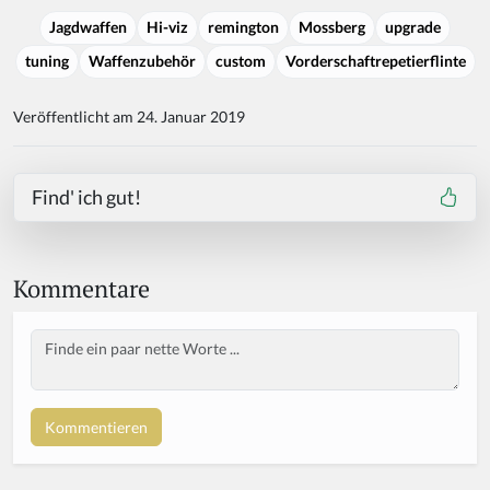
Jagdwaffen
Hi-viz
remington
Mossberg
upgrade
tuning
Waffenzubehör
custom
Vorderschaftrepetierflinte
Veröffentlicht am 24. Januar 2019
Find' ich gut!
Kommentare
Body
If
y
o
u
a
r
e