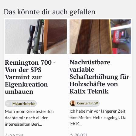
a
Das könnte dir auch gefallen
h
u
m
a
n,
ig
n
o
r
Nachrüstbare
Remington 700 -
e
variable
Von der SPS
t
Schafterhöhung für
Varmint zur
hi
Holzschäfte von
Eigenkreation
s
Kalix Teknik
umbauen
fi
el
Constantin_W
Mojan Heinrich
d
Ich habe mir vor längerer Zeit
Moin moin Geartester!Ich
eine Merkel Helix zugelegt. Da
dachte mir nach all den
ich K...
interessanten Beri...
28.031
26.034