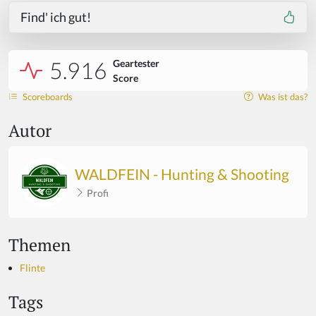
Find' ich gut!
5.916
Geartester
Score
Scoreboards
Was ist das?
Autor
WALDFEIN - Hunting & Shooting
Profi
Themen
Flinte
Tags