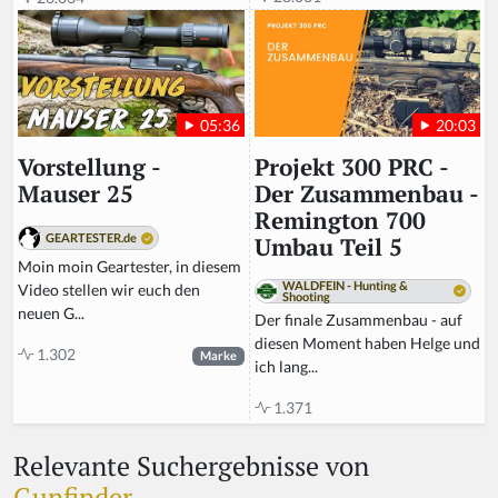
20:03
05:36
Projekt 300 PRC -
Vorstellung -
Der Zusammenbau -
Mauser 25
Remington 700
GEARTESTER.de
Umbau Teil 5
Moin moin Geartester, in diesem
WALDFEIN - Hunting &
Video stellen wir euch den
Shooting
neuen G...
Der finale Zusammenbau - auf
diesen Moment haben Helge und
1.302
Marke
ich lang...
1.371
Relevante Suchergebnisse von
Gunfinder