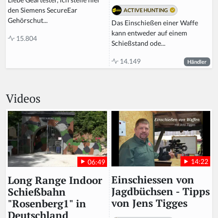
den Siemens SecureEar
ACTIVE HUNTING
Gehörschut...
Das Einschießen einer Waffe
kann entweder auf einem
15.804
Schießstand ode...
14.149
Händler
Videos
14:22
06:49
Einschiessen von
Long Range Indoor
Jagdbüchsen - Tipps
Schießbahn
von Jens Tigges
"Rosenberg1" in
Deutschland