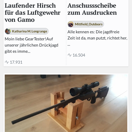
Anschussscheibe
Laufender Hirsch
zum Ausdrucken
für das Luftgewehr
von Gamo
Mittfield_Outdoors
Alle kennen es: Die jagdfreie
Katharina M. Longrange
Zeit ist da, man putzt, richtet her,
Moin liebe GearTester!Auf
...
unserer jährlichen Drückjagd
gibt es imme...
16.504
17.931