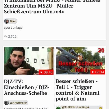
Zentrum Ulm MSZU - Müller
Schießzentrum Ulm.m4v
Benn
sport anlage
2.523
06:14
08:45
Besser schießen -
DJZ-TV:
Teil 1 - Trigger
Einschießen / DJZ-
control & Natural
Anschuss-Scheibe
point of aim
Jan Hüffmeier
WALDFEIN - Hunting &
Eigenarbeit Einschießen: Die