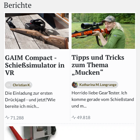
Berichte
Tipps und Tricks
GAIM Compact -
zum Thema
Schießsimulator in
„Mucken“
VR
Katharina M. Longrange
Christian K.
Horrido liebe GearTester. Ich
Die Einladung zur ersten
komme gerade vom Schießstand
Drückjagd - und jetzt?Wie
und m...
bereite ich mich...
49.818
71.288