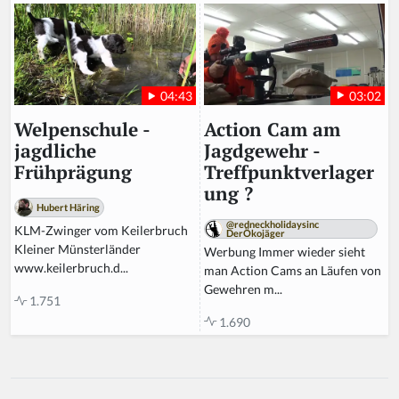
03:02
04:43
Action Cam am
Welpenschule -
Jagdgewehr -
jagdliche
Treffpunktverlager
Frühprägung
ung ?
Hubert Häring
@redneckholidaysinc
KLM-Zwinger vom Keilerbruch
DerÖkojäger
Kleiner Münsterländer
Werbung Immer wieder sieht
www.keilerbruch.d...
man Action Cams an Läufen von
Gewehren m...
1.751
1.690