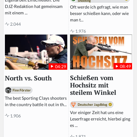
Shooting
DJZ-Redaktion hat gemeinsam
Oft werde ich gefragt, wie man
mit einem ...
besser schießen kann, oder wie
man t...
2.044
1.976
08:49
04:29
Schießen vom
North vs. South
Hochsitz mit
Finn Förster
steilem Winkel
The best Sporting Clays shooters
in the country battle it out in th...
Deutscher Jagdblog
Vor einiger Zeit hat uns eine
1.906
Leserfrage erreicht, hierbei ging
es ...
1.871