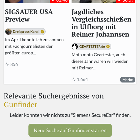
Jagdliches
SIGSAUER USA
Vergleichsschießen
Preview
in Ulfborg mit
Dreispross Kanal
Reimer Johannsen
Im April konnte ich zusammen
mit Fachjournalisten der
GEARTESTER.de
größten europ...
Moin moin Geartester, auch
dieses Jahr waren wir wieder
856
mit Reimer...
1.664
Marke
Relevante Suchergebnisse von
Gunfinder