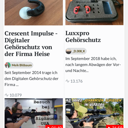
Luxxpro
Crescent Impulse -
Gehörschutz
Digitaler
Gehörschutz von
_D.308_K
der Firma Heise
Im September 2018 habe ich,
nach langem Abwägen der Vor-
Meik Blöbaum
und Nachte...
Seit September 2014 trage ich
den Digitalen Gehörschutz der
13.176
Firma ...
10.079
36:59
01:40