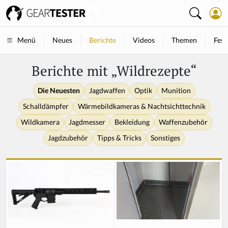
Neues
Berichte
Videos
Themen
Fest
Menü
Berichte mit „Wildrezepte“
Die Neuesten
Jagdwaffen
Optik
Munition
Schalldämpfer
Wärmebildkameras & Nachtsichttechnik
Wildkamera
Jagdmesser
Bekleidung
Waffenzubehör
Jagdzubehör
Tipps & Tricks
Sonstiges