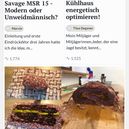
Kühlhaus
Savage MSR 15 -
energetisch
Modern oder
optimieren!
Unweidmännisch?
Titus Degener
Marvin
Moin Mitjäger und
Einleitung und erste
Mitjägerinnen,Jeder, der eine
EindrückeVor drei Jahren hatte
Jagd besitzt, kennt...
ich die Idee, m...
1.525
1.774