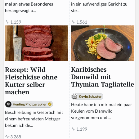
in ein aufwendiges Gericht zu
mal an etwas Besonderes
ste...
herangewagt u...
1.561
1.159
Karibisches
Rezept: Wild
Damwild mit
Fleischkäse ohne
Thymian Tagliatelle
Kutter selber
machen
Kevin Schuster
Heute habe ich mir mal ein paar
Hunting Photographer
Keulen vom Damwild
BeschreibungIm Gespräch mit
vorgenommen und ...
einem befreundeten Metzger
bekam ich de...
1.199
3.268