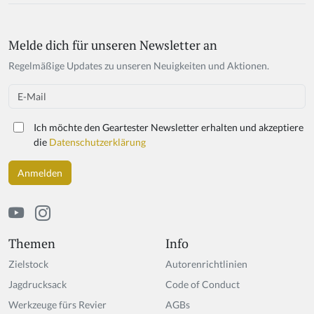
Melde dich für unseren Newsletter an
If
y
Regelmäßige Updates zu unseren Neuigkeiten und Aktionen.
o
u
Email
a
r
Ich möchte den Geartester Newsletter erhalten und akzeptiere
e
die
Datenschutzerklärung
a
h
u
m
a
n,
ig
Themen
Info
n
Zielstock
Autorenrichtlinien
o
r
Jagdrucksack
Code of Conduct
e
Werkzeuge fürs Revier
AGBs
t