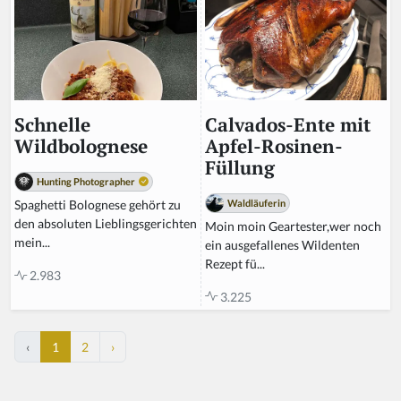
Calvados-Ente mit
Schnelle
Apfel-Rosinen-
Wildbolognese
Füllung
Hunting Photographer
Waldläuferin
Spaghetti Bolognese gehört zu
den absoluten Lieblingsgerichten
Moin moin Geartester,wer noch
mein...
ein ausgefallenes Wildenten
Rezept fü...
2.983
3.225
‹
1
2
›