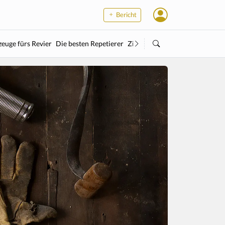
Bericht
euge fürs Revier
Die besten Repetierer
Zielstock
Kleinkaliber
Wärme