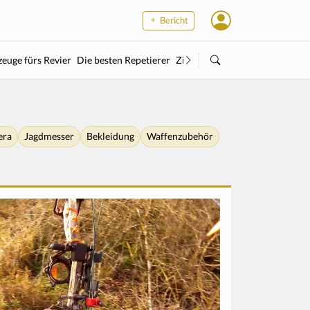
Bericht
euge fürs Revier
Die besten Repetierer
Zielstock
Kleinkaliber
Wärme
era
Jagdmesser
Bekleidung
Waffenzubehör