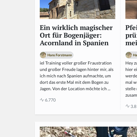
Pfe
Ein wirklich magischer
prü
Ort für Bogenjäger:
mei
Acornland in Spanien
Ha
Hans Forstmann
Hey z
iel Training voller großer Fraustration
hier 
und großer Freude lagen hinter mir, als
werde
ich mich nach Spanien aufmachte, um
mal wi
dort das erste Mal mit dem Bogen zu
stell
Jagen. Von der Location möchte ich ...
zusam
6.770
3.8