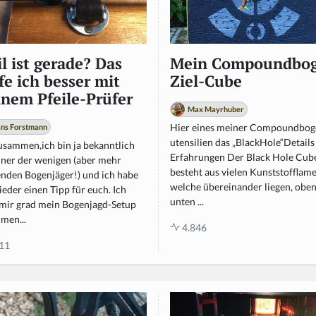
il ist gerade? Das
Mein Compoundbo
fe ich besser mit
Ziel-Cube
nem Pfeile-Prüfer
Max Mayrhuber
Hier eines meiner Compoundbog
ns Forstmann
utensilien das „BlackHole“Details
usammen,ich bin ja bekanntlich
Erfahrungen Der Black Hole Cub
einer der wenigen (aber mehr
besteht aus vielen Kunststofflame
nden Bogenjäger!) und ich habe
welche übereinander liegen, obe
eder einen Tipp für euch. Ich
unten ...
e mir grad mein Bogenjagd-Setup
men...
4.846
11