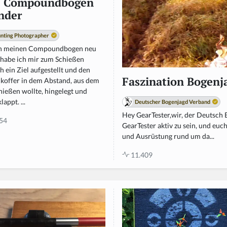
Y Compoundbogen
nder
nting Photographer
ch meinen Compoundbogen neu
, habe ich mir zum Schießen
h ein Ziel aufgestellt und den
Faszination Bogenja
koffer in dem Abstand, aus dem
hießen wollte, hingelegt und
lappt. ...
Deutscher Bogenjagd Verband
Hey GearTester,wir, der Deutsch 
54
GearTester aktiv zu sein, und euc
und Ausrüstung rund um da...
11.409