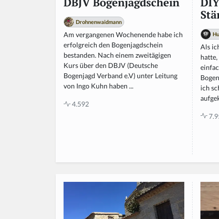
DI
DBJV Bogenjagdschein
Stä
Drohnenwaidmann
Am vergangenen Wochenende habe ich
Hu
erfolgreich den Bogenjagdschein
Als i
bestanden. Nach einem zweitägigen
hatte
Kurs über den DBJV (Deutsche
einfac
Bogenjagd Verband e.V) unter Leitung
Bogen
von Ingo Kuhn haben ...
ich sc
aufgek
4.592
7.9