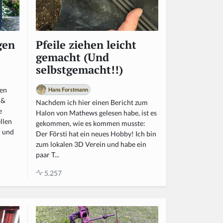
gen
Pfeile ziehen leicht
gemacht (Und
selbstgemacht!!)
en
Hans Forstmann
 &
Nachdem ich hier einen Bericht zum
e
Halon von Mathews gelesen habe, ist es
llen
gekommen, wie es kommen musste:
n und
Der Försti hat ein neues Hobby! Ich bin
zum lokalen 3D Verein und habe ein
paar T...
5.257