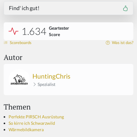
Find' ich gut!
1.634
Geartester
Score
Scoreboards
Was ist das?
Autor
HuntingChris
Spezialist
Themen
Perfekte PIRSCH Ausrüstung
So kirre ich Schwarzwild
Wärmebildkamera