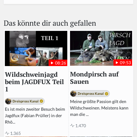
Das könnte dir auch gefallen
09:53
08:26
Mondpirsch auf
Wildschweinjagd
Sauen
beim JAGDFUX Teil
1
Dreispross Kanal
Meine größte Passion gilt den
Dreispross Kanal
Wildschweinen. Meistens kann
Es ist mein zweiter Besuch beim
man die ...
Jagdfux (Fabian Prüller) in der
Rhö...
1.470
1.365