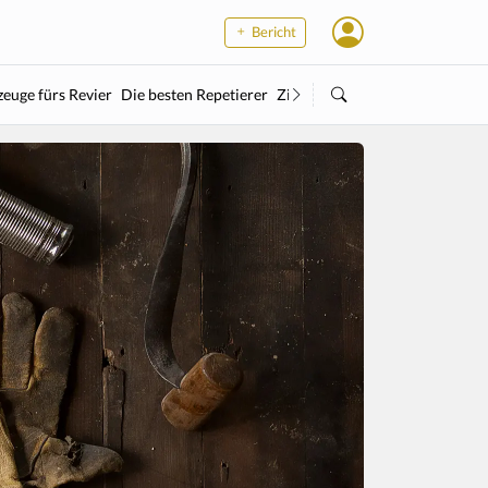
Bericht
euge fürs Revier
Die besten Repetierer
Zielstock
Kleinkaliber
Wärme