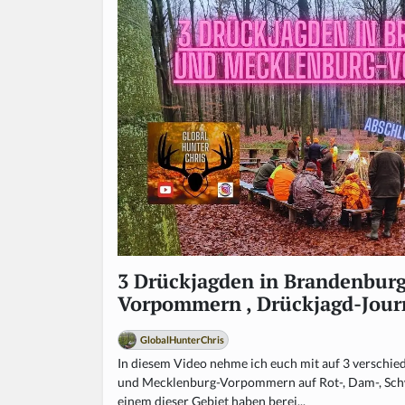
3 Drückjagden in Brandenbur
Vorpommern , Drückjagd-Journ
GlobalHunterChris
In diesem Video nehme ich euch mit auf 3 verschi
und Mecklenburg-Vorpommern auf Rot-, Dam-, Schw
einem dieser Gebiet haben berei...