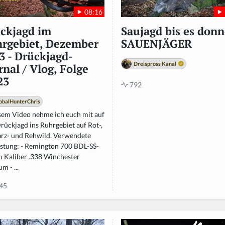
08:16
ckjagd im
Saujagd bis es donn
rgebiet, Dezember
SAUENJÄGER
3 - Drückjagd-
Dreispross Kanal
rnal / Vlog, Folge
23
792
obalHunterChris
esem Video nehme ich euch mit auf
rückjagd ins Ruhrgebiet auf Rot-,
rz- und Rehwild. Verwendete
stung: - Remington 700 BDL-SS-
 Kaliber .338 Winchester
 - ...
45