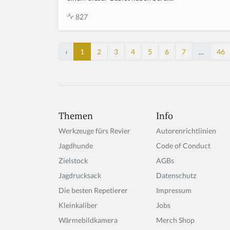
827
‹
1
2
3
4
5
6
7
…
46
Themen
Info
Werkzeuge fürs Revier
Autorenrichtlinien
Jagdhunde
Code of Conduct
Zielstock
AGBs
Jagdrucksack
Datenschutz
Die besten Repetierer
Impressum
Kleinkaliber
Jobs
Wärmebildkamera
Merch Shop