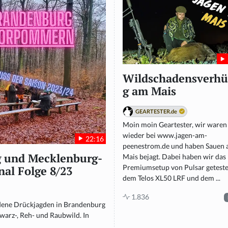
Wildschadensverh
g am Mais
GEARTESTER.de
Moin moin Geartester, wir waren
wieder bei www.jagen-am-
22:16
peenestrom.de und haben Sauen
g und Mecklenburg-
Mais bejagt. Dabei haben wir das
Premiumsetup von Pulsar geteste
al Folge 8/23
dem Telos XL50 LRF und dem ...
1.836
edene Drückjagden in Brandenburg
arz-, Reh- und Raubwild. In