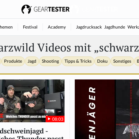
hemen
Festival
Academy
Jagdrucksack
Jagdhunde
Werkz
arzwild Videos mit „schwarz
Produkte
Jagd
Shooting
Tipps & Tricks
Doku
Sonstiges
B
08:03
dschweinjagd -
ches Thunder passt