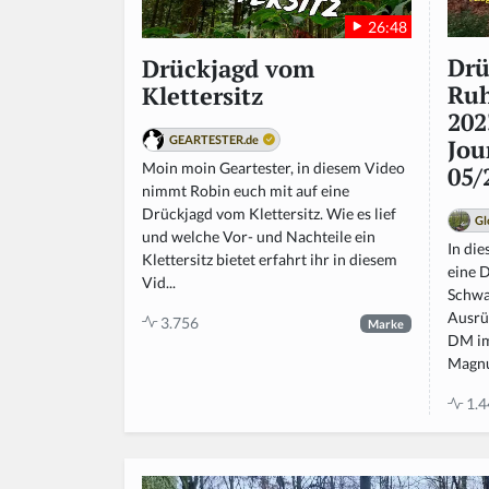
26:48
Drü
Drückjagd vom
Ruh
Klettersitz
202
GEARTESTER.de
Jou
Moin moin Geartester, in diesem Video
05/
nimmt Robin euch mit auf eine
Drückjagd vom Klettersitz. Wie es lief
Gl
und welche Vor- und Nachteile ein
In di
Klettersitz bietet erfahrt ihr in diesem
eine D
Vid...
Schwa
Ausrü
3.756
Marke
DM im
Magnum
1.4