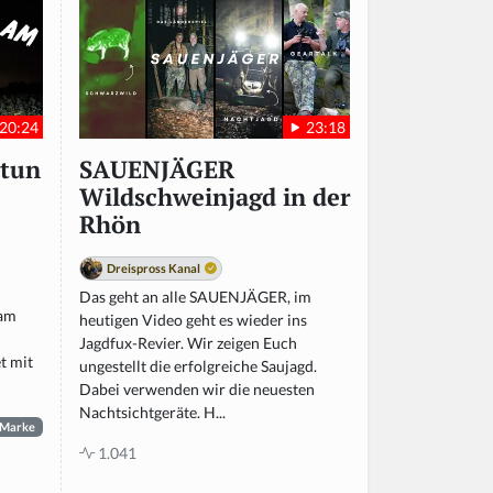
20:24
23:18
ütun
SAUENJÄGER
Wildschweinjagd in der
Rhön
Dreispross Kanal
Das geht an alle SAUENJÄGER, im
 am
heutigen Video geht es wieder ins
Jagdfux-Revier. Wir zeigen Euch
t mit
ungestellt die erfolgreiche Saujagd.
Dabei verwenden wir die neuesten
Nachtsichtgeräte. H...
Marke
1.041