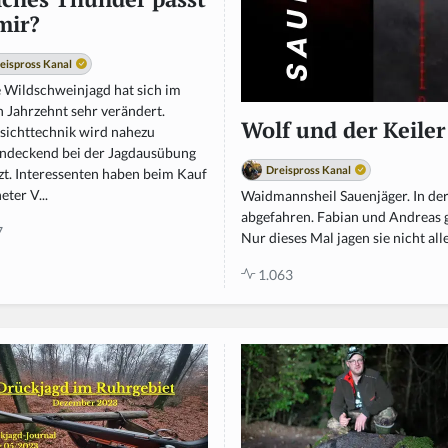
mir?
eispross Kanal
e Wildschweinjagd hat sich im
n Jahrzehnt sehr verändert.
Wolf und der Keile
sichttechnik wird nahezu
endeckend bei der Jagdausübung
Dreispross Kanal
zt. Interessenten haben beim Kauf
eter V...
Waidmannsheil Sauenjäger. In d
abgefahren. Fabian und Andreas
7
Nur dieses Mal jagen sie nicht allei
1.063