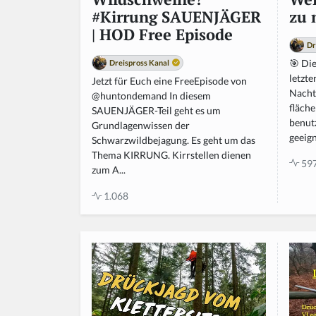
zu 
#Kirrung SAUENJÄGER
| HOD Free Episode
Dr
🎯 Di
Dreispross Kanal
letzte
Jetzt für Euch eine FreeEpisode von
Nacht
@huntondemand In diesem
fläch
SAUENJÄGER-Teil geht es um
benut
Grundlagenwissen der
geeign
Schwarzwildbejagung. Es geht um das
Thema KIRRUNG. Kirrstellen dienen
59
zum A...
1.068