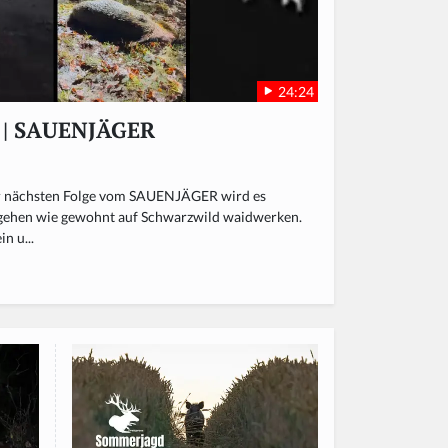
24:24
r | SAUENJÄGER
er nächsten Folge vom SAUENJÄGER wird es
 gehen wie gewohnt auf Schwarzwild waidwerken.
n u...