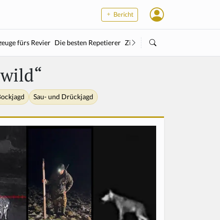
Bericht
euge fürs Revier
Die besten Repetierer
Zielstock
Kleinkaliber
Wärme
wild“
ockjagd
Sau- und Drückjagd