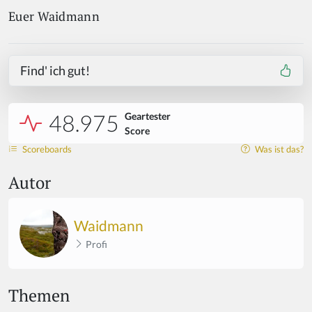
Euer Waidmann
Find' ich gut!
48.975
Geartester
Score
Scoreboards
Was ist das?
Autor
Waidmann
Profi
Themen