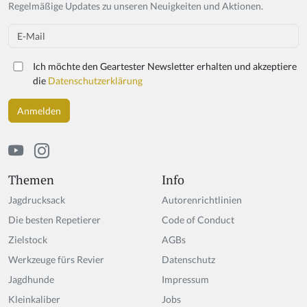
y
Regelmäßige Updates zu unseren Neuigkeiten und Aktionen.
o
u
Email
a
r
Ich möchte den Geartester Newsletter erhalten und akzeptiere
e
die
Datenschutzerklärung
a
h
u
m
a
n,
ig
Themen
Info
n
Jagdrucksack
Autorenrichtlinien
o
r
Die besten Repetierer
Code of Conduct
e
Zielstock
AGBs
t
Werkzeuge fürs Revier
hi
Datenschutz
s
Jagdhunde
Impressum
fi
Kleinkaliber
Jobs
el