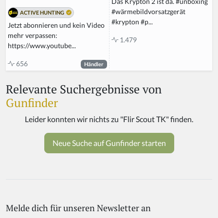
Das Krypton 2 ist da. #unboxing
#wärmebildvorsatzgerät
ACTIVE HUNTING
#krypton #p...
Jetzt abonnieren und kein Video
mehr verpassen:
1.479
https://www.youtube...
656
Händler
Relevante Suchergebnisse von
Gunfinder
Melde dich für unseren Newsletter an
If