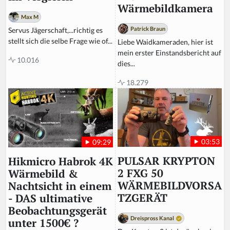
Wärmebildkamera
Max M
Patrick Braun
Servus Jägerschaft,...richtig es
stellt sich die selbe Frage wie of...
Liebe Waidkameraden, hier ist
mein erster Einstandsbericht auf
10.016
dies...
18.279
03:53
09:29
PULSAR KRYPTON
Hikmicro Habrok 4K
2 FXG 50
Wärmebild &
WÄRMEBILDVORSA
Nachtsicht in einem
TZGERÄT
- DAS ultimative
Beobachtungsgerät
Dreispross Kanal
unter 1500€ ?