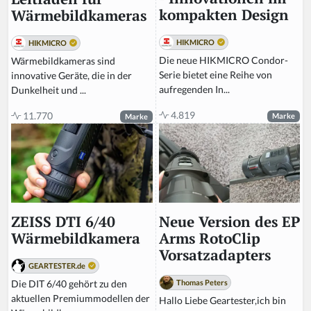
kompakten Design
Wärmebildkameras
HIKMICRO
HIKMICRO
Die neue HIKMICRO Condor-
Wärmebildkameras sind
Serie bietet eine Reihe von
innovative Geräte, die in der
aufregenden In...
Dunkelheit und ...
4.819
11.770
Marke
Marke
Neue Version des EP
ZEISS DTI 6/40
Arms RotoClip
Wärmebildkamera
Vorsatzadapters
GEARTESTER.de
Thomas Peters
Die DIT 6/40 gehört zu den
aktuellen Premiummodellen der
Hallo Liebe Geartester,ich bin