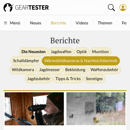
Neues
Berichte
Videos
Themen
Fest
Menü
Berichte
Die Neuesten
Jagdwaffen
Optik
Munition
Schalldämpfer
Wärmebildkameras & Nachtsichttechnik
Wildkamera
Jagdmesser
Bekleidung
Waffenzubehör
Jagdzubehör
Tipps & Tricks
Sonstiges