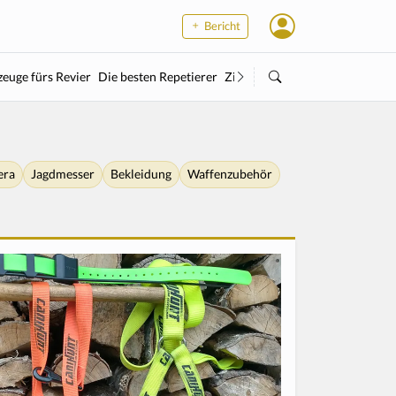
Bericht
euge fürs Revier
Die besten Repetierer
Zielstock
Kleinkaliber
Wärme
era
Jagdmesser
Bekleidung
Waffenzubehör