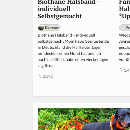
Far
Biothane Halsband –
Hal
individuell
*Up
Selbstgemacht
Fe
Elbtrotter
Wieder
Biothane Halsband – individuell
Jahre
Selbstgemacht Moin liebe Geartester,da
gescha
in Deutschland die Hälfte der Jäger
es au
mindestens einen Hund hat und ich
vor üb
auch das Glück habe einen vierbeinigen
Jagdfre...
1.4
2.092