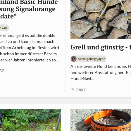
mland Basic Hunde
sung Signalorange
date*
r Goe
 einmal geht es auf die dunkle
szeit zu und kaum ist man nach
Grell und günstig 
fftem Arbeitstag im Revier, wird
ch schon immer düsterer.Bereits
Mittelgebirgsjäger
er vier Jahren intonierte ich so...
Als der zweite Hund bei uns ins 
32
und weiterer Ausstattung her. Ei
HundeNavi...
2.657