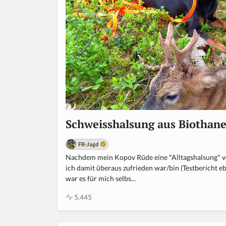
Schweisshalsung aus Biothan
FR-Jagd
Nachdem mein Kopov Rüde eine "Alltagshalsung" v
ich damit überaus zufrieden war/bin (Testbericht ebe
war es für mich selbs...
5.445