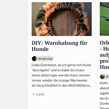
Orb
DIY: Warnhalsung für
- H
Hunde
auf
nils börsting
pro
Liebe Geartester, da ich gerne mit Hund
Hun
"durchgehe" und es dabei durchaus
etwas d(z)orniger werden kann, kommt
Dr
immer wieder die orange Warnweste
Hallo 
als Verschleißteil in den Müll.Mittlerw...
abend
Jagdh
5.848
des En
Dunke
Teiche