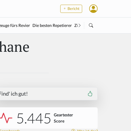
Bericht
euge fürs Revier
Die besten Repetierer
Zielstock
Kleinkaliber
Wärme
thane
Find' ich gut!
5.445
Geartester
Score