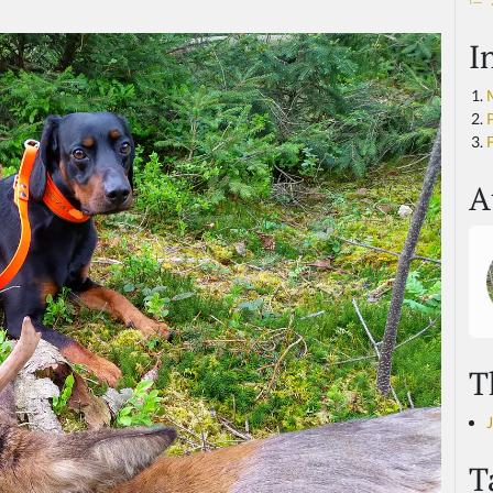
I
F
A
T
T