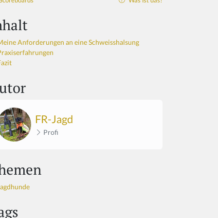
Scoreboards
Was ist das?
nhalt
Meine Anforderungen an eine Schweisshalsung
Praxiserfahrungen
azit
utor
FR-Jagd
Profi
hemen
Jagdhunde
ags