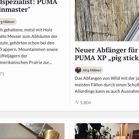
dspezialist: PUMA
inmaster"
rg Hübner
h gehaltene, meist mit Holz
alte Messer zum Abhäuten der
eute, gehörten schon bei den
Neuer Abfänger für 
 Trappern, Mountainmen sowie
üffeljägern der
PUMA XP „pig stick
erikanischen Prairie zur...
Jörg Hübner
71
Das Abfangen von Wild mit der ja
meisten Fällen durch einen Schuß
Allerdings kann es auch Ausnahme
5.804