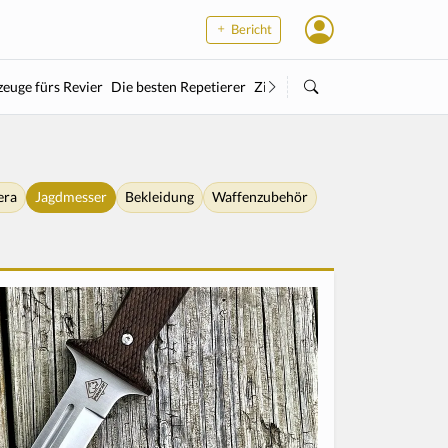
Bericht
euge fürs Revier
Die besten Repetierer
Zielstock
Kleinkaliber
Wärme
era
Jagdmesser
Bekleidung
Waffenzubehör