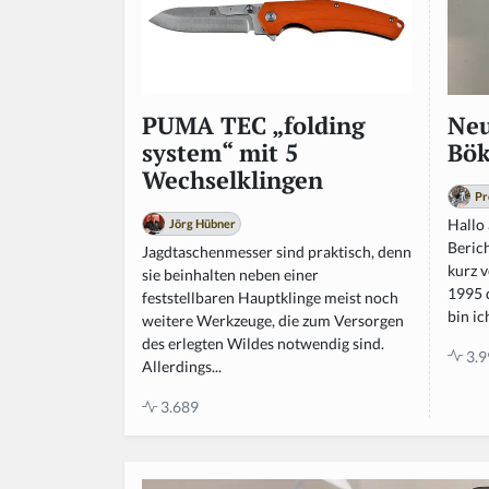
Neu
PUMA TEC „folding
Bök
system“ mit 5
Wechselklingen
Pr
Hallo 
Jörg Hübner
Beric
Jagdtaschenmesser sind praktisch, denn
kurz v
sie beinhalten neben einer
1995 
feststellbaren Hauptklinge meist noch
bin ic
weitere Werkzeuge, die zum Versorgen
des erlegten Wildes notwendig sind.
3.9
Allerdings...
3.689