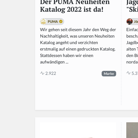
Jag
Der PUMA Neuheiten
"Sk
Katalog 2022 ist da!
Jö
PUMA
Einfac
Wir gehen seit diesem Jahr den Weg der
besch
Nachhaltigkeit, was unseren Neuheiten
Jagdb
Katalog angeht und verzichten
alten
erstmalig auf einen gedruckten Katalog.
den B
Stattdessen haben wir einen
nordam
aufwändigen ...
5.3
2.922
Marke