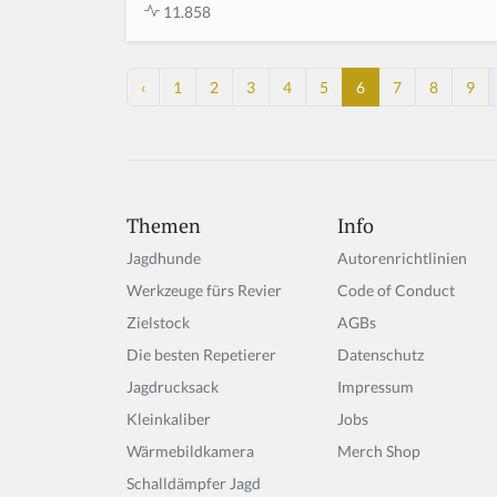
11.858
‹
1
2
3
4
5
6
7
8
9
Themen
Info
Jagdhunde
Autorenrichtlinien
Werkzeuge fürs Revier
Code of Conduct
Zielstock
AGBs
Die besten Repetierer
Datenschutz
Jagdrucksack
Impressum
Kleinkaliber
Jobs
Wärmebildkamera
Merch Shop
Schalldämpfer Jagd