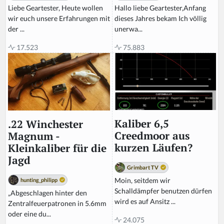
Hallo liebe Geartester,Anfang
Liebe Geartester, Heute wollen
dieses Jahres bekam Ich völlig
wir euch unsere Erfahrungen mit
unerwa...
der ...
75.883
17.523
Kaliber 6,5
.22 Winchester
Creedmoor aus
Magnum -
kurzen Läufen?
Kleinkaliber für die
Jagd
Grimbart TV
Moin, seitdem wir
hunting_philipp
Schalldämpfer benutzen dürfen
„Abgeschlagen hinter den
wird es auf Ansitz ...
Zentralfeuerpatronen in 5.6mm
oder eine du...
24.075