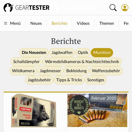
Neues
Berichte
Videos
Themen
Fest
Menü
Berichte
Die Neuesten
Jagdwaffen
Optik
Munition
Schalldämpfer
Wärmebildkameras & Nachtsichttechnik
Wildkamera
Jagdmesser
Bekleidung
Waffenzubehör
Jagdzubehör
Tipps & Tricks
Sonstiges
Februar 2020