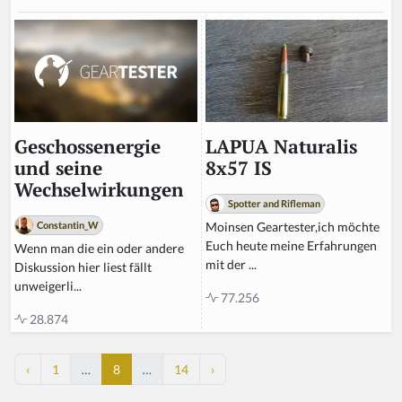
LAPUA Naturalis
Geschossenergie
8x57 IS
und seine
Wechselwirkungen
Spotter and Rifleman
Moinsen Geartester,ich möchte
Constantin_W
Euch heute meine Erfahrungen
Wenn man die ein oder andere
mit der ...
Diskussion hier liest fällt
unweigerli...
77.256
28.874
‹
1
…
8
…
14
›