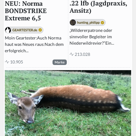
.22 lfb (Jagdpraxis,
NEU: Norma
Ansitz)
BONDSTRIKE
Extreme 6,5
hunting_philipp
„Wildererpatrone oder
GEARTESTER.de
sinnvoller Begleiter im
Moin Geartester:Auch Norma
Niederwildrevier?“Ein...
haut was Neues raus:Nach dem
erfolgreich...
213.028
10.905
Marke