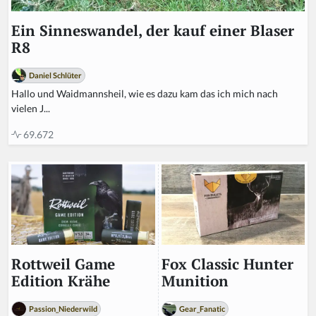
Ein Sinneswandel, der kauf einer Blaser
R8
Daniel Schlüter
Hallo und Waidmannsheil, wie es dazu kam das ich mich nach
vielen J...
69.672
Fox Classic Hunter
Rottweil Game
Munition
Edition Krähe
Gear_Fanatic
Passion_Niederwild