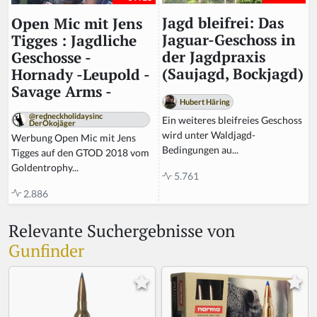
Jagd bleifrei: Das
Open Mic mit Jens
Jaguar-Geschoss in
Tigges : Jagdliche
der Jagdpraxis
Geschosse -
(Saujagd, Bockjagd)
Hornady -Leupold -
Savage Arms -
Hubert Häring
@redneckholidaysinc
Ein weiteres bleifreies Geschoss
DerÖkojäger
wird unter Waldjagd-
Werbung Open Mic mit Jens
Bedingungen au...
Tigges auf den GTOD 2018 vom
Goldentrophy...
5.761
2.886
Relevante Suchergebnisse von
Gunfinder