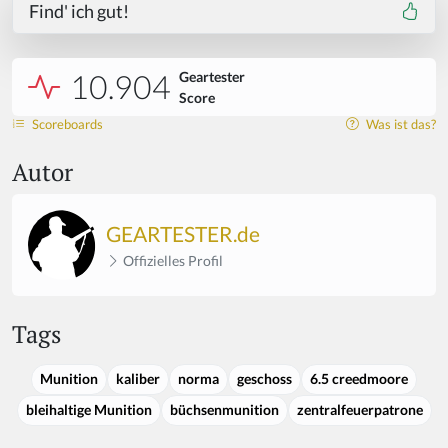
Find' ich gut!
10.904
Geartester
Score
Scoreboards
Was ist das?
Autor
GEARTESTER.de
Offizielles Profil
Tags
Munition
kaliber
norma
geschoss
6.5 creedmoore
bleihaltige Munition
büchsenmunition
zentralfeuerpatrone