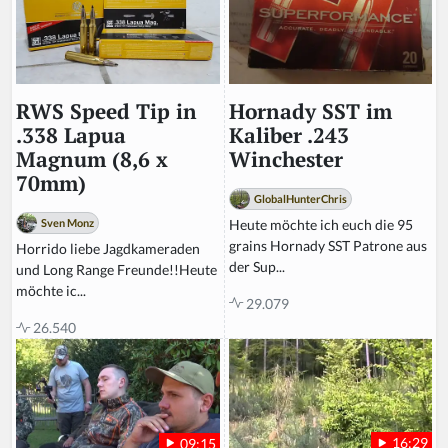
Hornady SST im
RWS Speed Tip in
Kaliber .243
.338 Lapua
Winchester
Magnum (8,6 x
70mm)
GlobalHunterChris
Heute möchte ich euch die 95
Sven Monz
grains Hornady SST Patrone aus
Horrido liebe Jagdkameraden
der Sup...
und Long Range Freunde!!Heute
möchte ic...
29.079
26.540
16:29
09:15