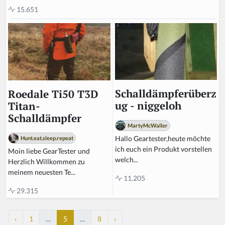
15.651
Schalldämpferüberz
Roedale Ti50 T3D
ug - niggeloh
Titan-
Schalldämpfer
MartyMcWaller
Hallo Geartester,heute möchte
Hunt.eat.sleep.repeat
ich euch ein Produkt vorstellen
Moin liebe GearTester und
welch...
Herzlich Willkommen zu
meinem neuesten Te...
11.205
29.315
‹
1
…
5
…
8
›