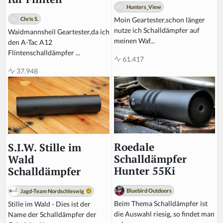
Hunters_View
Moin Geartester,schon länger
Chris S.
nutze ich Schalldämpfer auf
Waidmannsheil Geartester,da ich
meinen Waf...
den A-Tac A12
Flintenschalldämpfer ...
61.417
37.948
Roedale
S.I.W. Stille im
Schalldämpfer
Wald
Hunter 55Ki
Schalldämpfer
Bluebird Outdoors
Jagd-Team Nordschleswig
Beim Thema Schalldämpfer ist
Stille im Wald - Dies ist der
die Auswahl riesig, so findet man
Name der Schalldämpfer der