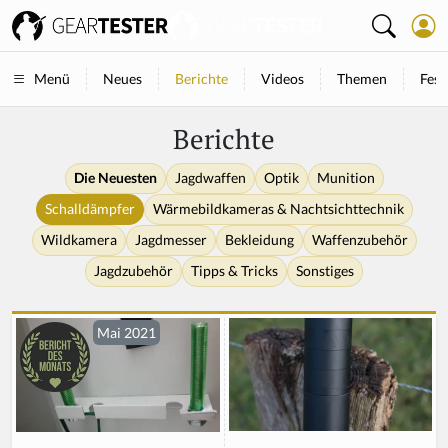
Neues
Berichte
Videos
Themen
Fest
Menü
Berichte
Die Neuesten
Jagdwaffen
Optik
Munition
Schalldämpfer
Wärmebildkameras & Nachtsichttechnik
Wildkamera
Jagdmesser
Bekleidung
Waffenzubehör
Jagdzubehör
Tipps & Tricks
Sonstiges
Mai 2021