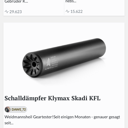
nebs...
Gebrüder K...
15.622
29.623
Schalldämpfer Klymax Skadi KFL
DAWE_72
Weidmannsheil Geartester!Seit einigen Monaten - genauer gesagt
seit...