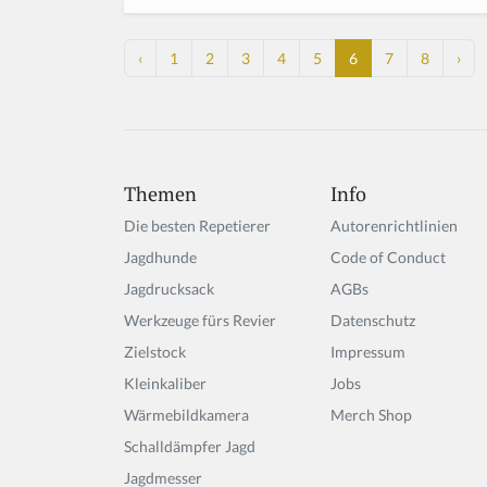
‹
1
2
3
4
5
6
7
8
›
Themen
Info
Die besten Repetierer
Autorenrichtlinien
Jagdhunde
Code of Conduct
Jagdrucksack
AGBs
Werkzeuge fürs Revier
Datenschutz
Zielstock
Impressum
Kleinkaliber
Jobs
Wärmebildkamera
Merch Shop
Schalldämpfer Jagd
Jagdmesser