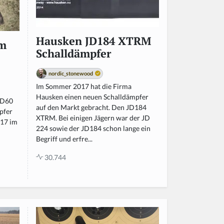
Hausken JD184 XTRM
rm
Schalldämpfer
nordic_stonewood
Im Sommer 2017 hat die Firma
Hausken einen neuen Schalldämpfer
WD60
auf den Markt gebracht. Den JD184
pfer
XTRM. Bei einigen Jägern war der JD
017 im
224 sowie der JD184 schon lange ein
Begriff und erfre...
30.744