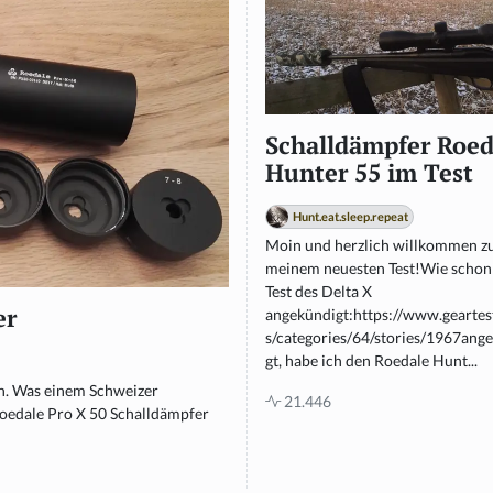
Schalldämpfer Roed
Hunter 55 im Test
Hunt.eat.sleep.repeat
Moin und herzlich willkommen z
meinem neuesten Test!Wie schon
Test des Delta X
er
angekündigt:https://www.geartes
s/categories/64/stories/1967ang
gt, habe ich den Roedale Hunt...
n. Was einem Schweizer
21.446
Roedale Pro X 50 Schalldämpfer