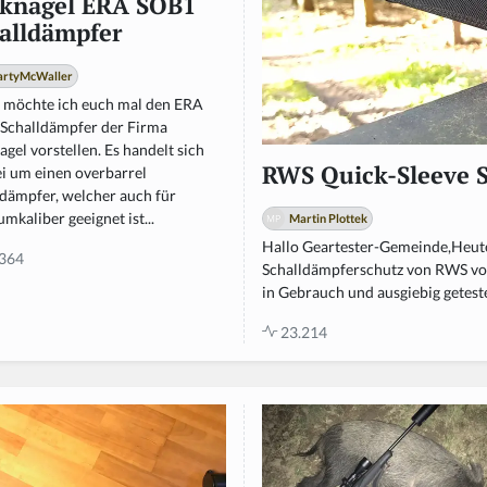
knagel ERA SOB1
alldämpfer
rtyMcWaller
 möchte ich euch mal den ERA
Schalldämpfer der Firma
gel vorstellen. Es handelt sich
RWS Quick-Sleeve 
ei um einen overbarrel
ldämpfer, welcher auch für
kaliber geeignet ist...
Martin Plottek
Hallo Geartester-Gemeinde,Heut
364
Schalldämpferschutz von RWS vor
in Gebrauch und ausgiebig getestet
23.214