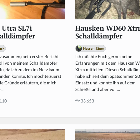
 Utra SL7i
Hausken WD60 Xt
alldämpfer
Schalldämpfer
ark
Hessen_Jäger
 zusammen,mein erster Bericht
Ich möchte Euch gerne meine
soll von meinem Schalldämpfer
Erfahrungen mit dem Hausken 
ln, da ich zu dem im Netz kaum
Xtrm mitteilen. Diesen Schalldäm
finden konnte. Ich möchte zuerst
habe ich seit dem Spätsommer 2
ie Gründe erläutern, die mich
Einsatz und konnte ihn auf dem
...
Schießstand aber vor ...
110
33.653