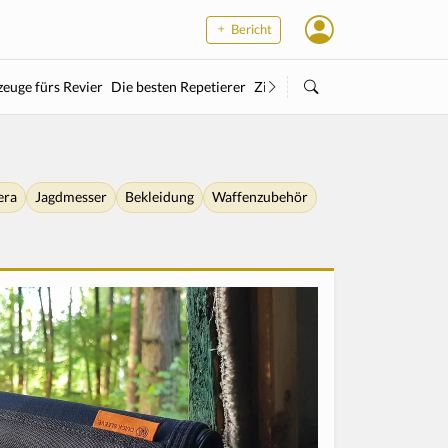
Bericht
euge fürs Revier
Die besten Repetierer
Zielstock
Kleinkaliber
Wärme
era
Jagdmesser
Bekleidung
Waffenzubehör