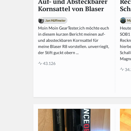
Rec
Auf- und Absteckbarer
Sch
Kornsattel von Blaser
Ma
Jan Hüffmeier
Heute
Moin Moin GearTester,ich möchte euch
SOB1 
in diesem kurzen Bericht meinen auf-
Reckna
und abssteckbaren Kornsattel für
hierb
meine Blaser R8 vorstellen. unverrieglt,
Schal
der Stift guckt obern ...
Magnum
43.126
34.