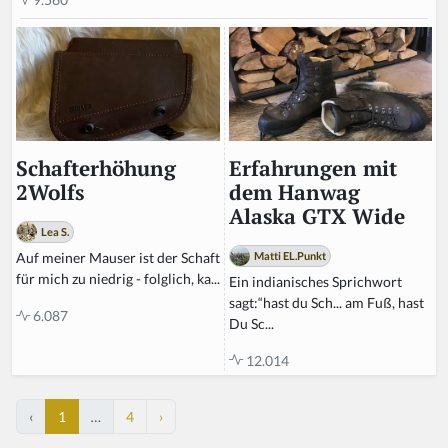
Erfahrungen mit
Schafterhöhung
dem Hanwag
2Wolfs
Alaska GTX Wide
Lea S.
Matti EL.Punkt
Auf meiner Mauser ist der Schaft
für mich zu niedrig - folglich, ka...
Ein indianisches Sprichwort
sagt:“hast du Sch... am Fuß, hast
6.087
Du Sc...
12.014
‹
1
…
4
›