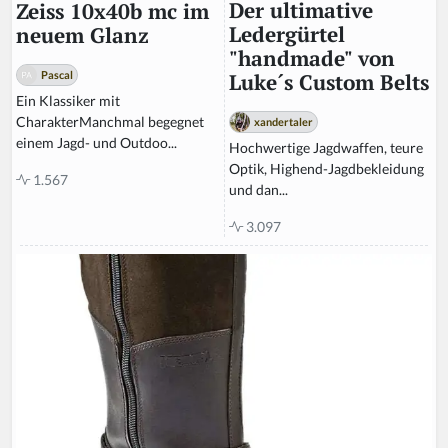
Der ultimative
Zeiss 10x40b mc im
Ledergürtel
neuem Glanz
"handmade" von
Pascal
Luke´s Custom Belts
Ein Klassiker mit
CharakterManchmal begegnet
xandertaler
einem Jagd- und Outdoo...
Hochwertige Jagdwaffen, teure
Optik, Highend-Jagdbekleidung
1.567
und dan...
3.097