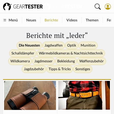
Neues
Berichte
Videos
Themen
Fest
Menü
Berichte mit „leder“
Die Neuesten
Jagdwaffen
Optik
Munition
Schalldämpfer
Wärmebildkameras & Nachtsichttechnik
Wildkamera
Jagdmesser
Bekleidung
Waffenzubehör
Jagdzubehör
Tipps & Tricks
Sonstiges