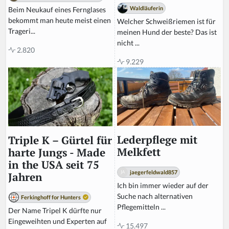
Waldläuferin
Beim Neukauf eines Fernglases
bekommt man heute meist einen
Welcher Schweißriemen ist für
Trageri...
meinen Hund der beste? Das ist
nicht ...
2.820
9.229
Lederpflege mit
Triple K – Gürtel für
Melkfett
harte Jungs - Made
in the USA seit 75
jaegerfeldwald857
Jahren
Ich bin immer wieder auf der
Suche nach alternativen
Ferkinghoff for Hunters
Pflegemitteln ...
Der Name Tripel K dürfte nur
Eingeweihten und Experten auf
15.497