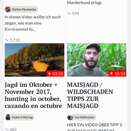
Marderhund erlegt.
Stefan Hennecke
594
In diesen Video wollte ich euch
zeigen, wie man eine
Kirrtrommel fü...
1.710
18:53
03:26
MAISJAGD /
Jagd im Oktober +
WILDSCHADEN
November 2017,
TIPPS ZUR
hunting in october,
MAISJAGD
cazando en octubre
Jan Hüffmeier
Hubert Häring
HIER EIN VIDEO ÜBER TIPP´S
485
ZUR MAISJAGD ZWECKS