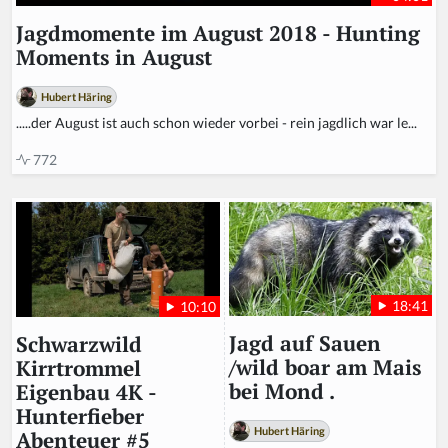
Jagdmomente im August 2018 - Hunting
Moments in August
Hubert Häring
.....der August ist auch schon wieder vorbei - rein jagdlich war le...
772
18:41
10:10
Jagd auf Sauen
Schwarzwild
/wild boar am Mais
Kirrtrommel
bei Mond .
Eigenbau 4K -
Hunterfieber
Hubert Häring
Abenteuer #5