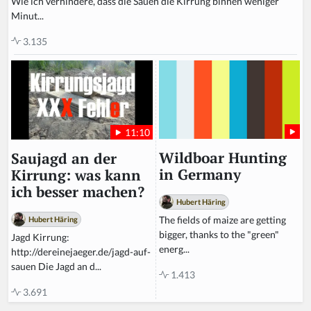
Wie ich verhindere, dass die Sauen die Kirrung binnen weniger
Minut...
3.135
11:10
Wildboar Hunting
Saujagd an der
in Germany
Kirrung: was kann
ich besser machen?
Hubert Häring
The fields of maize are getting
Hubert Häring
bigger, thanks to the "green"
Jagd Kirrung:
energ...
http://dereinejaeger.de/jagd-auf-
sauen Die Jagd an d...
1.413
3.691