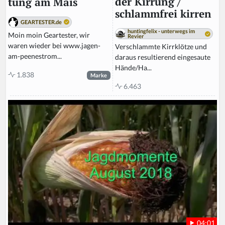
der Kirrung /
tung am Mais
schlammfrei kirren
GEARTESTER.de
huntingfelix - unterwegs im
Moin moin Geartester, wir
Revier
waren wieder bei www.jagen-
Verschlammte Kirrklötze und
am-peenestrom...
daraus resultierend eingesaute
Hände/Ha...
1.838
Marke
6.463
04:01