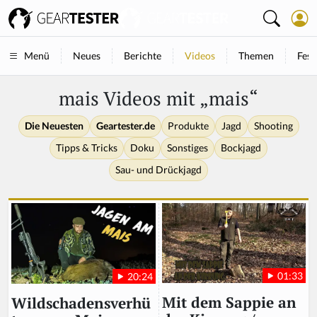
Neues
Berichte
Videos
Themen
Fest
Menü
mais Videos mit „mais“
Die Neuesten
Geartester.de
Produkte
Jagd
Shooting
Tipps & Tricks
Doku
Sonstiges
Bockjagd
Sau- und Drückjagd
01:33
20:24
Mit dem Sappie an
Wildschadensverhü