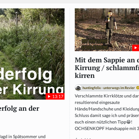
Mit dem Sappie an 
Kirrung / schlammf
kirren
huntingfelix - unterwegs im Revier
Verschlammte Kirrklötze und da
13:17
resultierend eingesaute
rfolg an der
Hände/Handschuhe und Kleidun
Schluss damit sage ich und präsen
euch einen nützlichen Tipp😁!
OCHSENKOPF Handsappie mit 3.
 Jagd in Spätsommer und