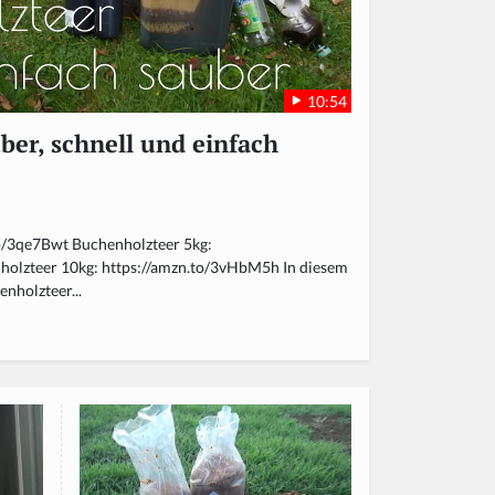
10:54
ber, schnell und einfach
to/3qe7Bwt Buchenholzteer 5kg:
holzteer 10kg: https://amzn.to/3vHbM5h In diesem
enholzteer...