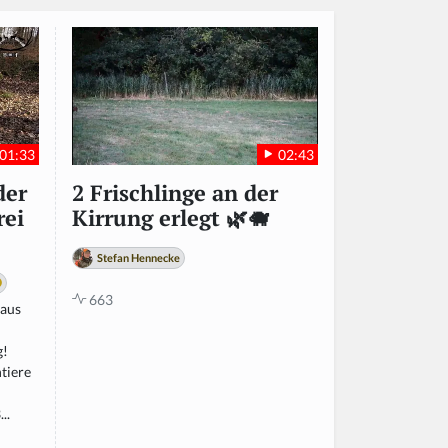
01:33
02:43
der
2 Frischlinge an der
rei
Kirrung erlegt 🌿🐗
Stefan Hennecke
663
raus
g!
tiere
..