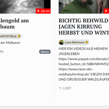
08:44
lengold am
RICHTIG REHWILD
lbaum
JAGEN KIRRUNG
HERBST UND WIN
ARTESTER.de
 am Malbaum
Lasse Böckmann
HIER EIN VIDEOS AUS MEINEM
90
Marke
JÄGERLEBEN
https://www.paypal.com/donate/
hosted_button_id=58BHWHM5
https://www.lasse-der-
waldlaeufershop.de/ VIELEN D
UND GRUSS EUER WALDLÄUFE
1.097