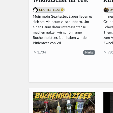
Dr
GEARTESTER.de
Im ne
Moin moin Geartester, Sauen lieben es
Grund
sich am Malbaum zu schubbern. Um
Schwa
einen Baum dafür interessanter zu
Thema
machen nutzen wir schon lange
zum A
Buchenholzteer. Nun haben wir den
Zweck 
Pinienteer von Wi...
78
1.734
Marke