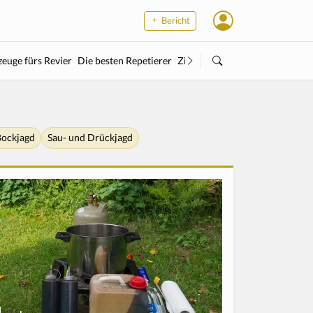
Bericht
euge fürs Revier
Die besten Repetierer
Zielstock
Kleinkaliber
Wärme
ockjagd
Sau- und Drückjagd