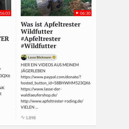
16:03
06:30
Was ist Apfeltrester
Wildfutter
TER
#Apfeltrester
#Wildfutter
Lasse Böckmann
HIER EIN VIDEOS AUS MEINEM
?
JÄGERLEBEN
23QX6
https://www.paypal.com/donate/?
hosted_button_id=58BHWHM523QX6
ANK
https://www.lasse-der-
R
waldlaeufershop.de/
http://www.apfeltrester-roding.de/
VIELEN ...
1.898