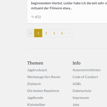
beginnendem Herbst. Leider habe ich derzeit sehr vi
mitsamt der Filmerei etwa...
872
‹
1
2
3
4
›
Themen
Info
Jagdrucksack
Autorenrichtlinien
Werkzeuge fürs Revier
Code of Conduct
Zielstock
AGBs
Die besten Repetierer
Datenschutz
Jagdhunde
Impressum
Kleinkaliber
Jobs