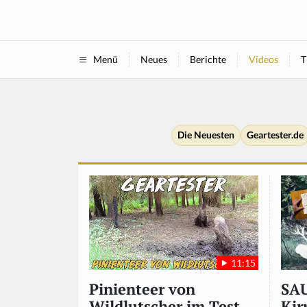
Neues
Berichte
Videos
T
Menü
Die Neuesten
Geartester.de
11:15
SA
Pinienteer von
Kir
Wildlutscher im Test