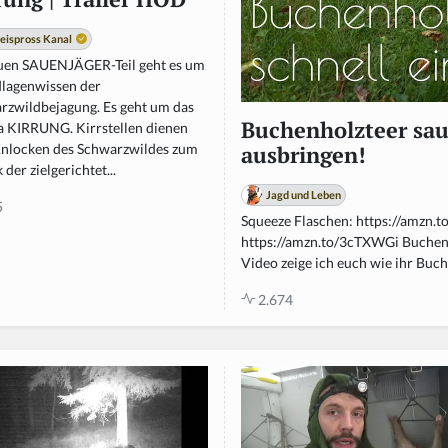
eispross Kanal
uen SAUENJÄGER-Teil geht es um
lagenwissen der
rzwildbejagung. Es geht um das
Buchenholzteer sau
 KIRRUNG. Kirrstellen dienen
nlocken des Schwarzwildes zum
ausbringen!
der zielgerichtet...
Jagd und Leben
5
Squeeze Flaschen: https://amzn.
https://amzn.to/3cTXWGi Buchen
Video zeige ich euch wie ihr Buch
2.674