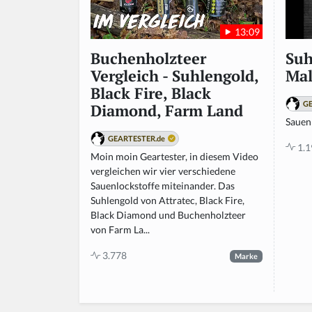
13:09
Suh
Buchenholzteer
Ma
Vergleich - Suhlengold,
Black Fire, Black
GE
Diamond, Farm Land
Sauen
GEARTESTER.de
1.1
Moin moin Geartester, in diesem Video
vergleichen wir vier verschiedene
Sauenlockstoffe miteinander. Das
Suhlengold von Attratec, Black Fire,
Black Diamond und Buchenholzteer
von Farm La...
3.778
Marke