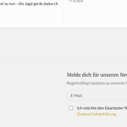
6.464
el zu tun - die Jagd gerät dadurch
Melde dich für unseren Ne
If
y
Regelmäßige Updates zu unseren 
o
u
Email
a
r
Ich möchte den Geartester N
e
Datenschutzerklärung
a
h