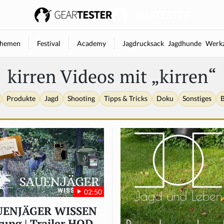
hemen
Festival
Academy
Jagdrucksack
Jagdhunde
Werkz
kirren Videos mit „kirren“
Produkte
Jagd
Shooting
Tipps & Tricks
Doku
Sonstiges
B
02:50
UENJÄGER WISSEN
rung | Trailer HOD