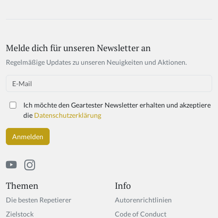
Melde dich für unseren Newsletter an
If
y
Regelmäßige Updates zu unseren Neuigkeiten und Aktionen.
o
u
Email
a
r
Ich möchte den Geartester Newsletter erhalten und akzeptiere
e
die
Datenschutzerklärung
a
h
u
m
a
n,
ig
Themen
Info
n
Die besten Repetierer
Autorenrichtlinien
o
r
Zielstock
Code of Conduct