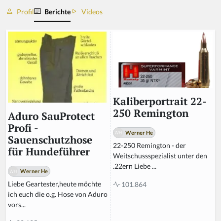
Profil
Berichte
Videos
Kaliberportrait 22-
250 Remington
Aduro SauProtect
Profi -
Werner He
Sauenschutzhose
22-250 Remington - der
für Hundeführer
Weitschussspezialist unter den
.22ern Liebe ...
Werner He
Liebe Geartester,heute möchte
101.864
ich euch die o.g. Hose von Aduro
vors...