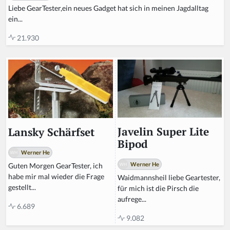
Liebe GearTester,ein neues Gadget hat sich in meinen Jagdalltag
ein...
21.930
Javelin Super Lite
Lansky Schärfset
Bipod
Werner He
Werner He
Guten Morgen GearTester, ich
habe mir mal wieder die Frage
Waidmannsheil liebe Geartester,
gestellt...
für mich ist die Pirsch die
aufrege...
6.689
9.082