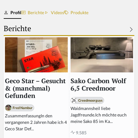
Profil
Berichte
Videos
Produkte
Berichte
Sako Carbon Wolf
Geco Star – Gesucht
6,5 Creedmoor
& (manchmal)
Gefunden
Creedmoorguys
Waidmannsheil liebe
Fred Nambur
Jagdfreunde.Ich möchte euch
ZusammenfassungIn den
meine Sako 85 im Ka...
vergangenen 2 Jahren habe ich 4
Geco Star Def...
9.585