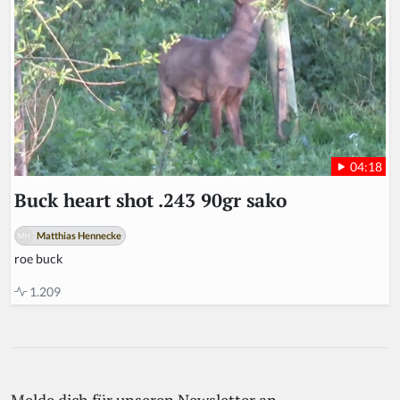
04:18
Buck heart shot .243 90gr sako
Matthias Hennecke
roe buck
1.209