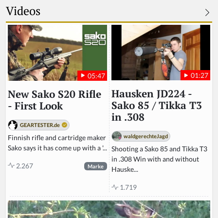
Videos
01:27
05:47
Hausken JD224 -
New Sako S20 Rifle
Sako 85 / Tikka T3
- First Look
in .308
GEARTESTER.de
waldgerechteJagd
Finnish rifle and cartridge maker
Sako says it has come up with a '...
Shooting a Sako 85 and Tikka T3
in .308 Win with and without
2.267
Marke
Hauske...
1.719