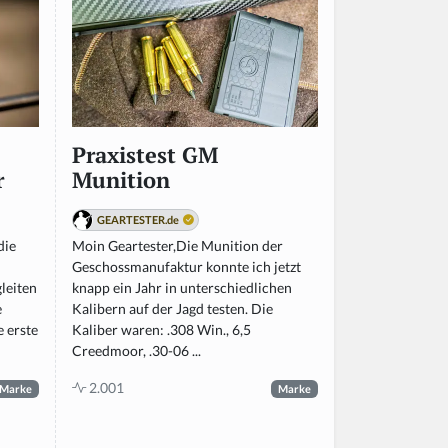
Praxistest GM
r
Munition
GEARTESTER.de
die
Moin Geartester,Die Munition der
Geschossmanufaktur konnte ich jetzt
leiten
knapp ein Jahr in unterschiedlichen
e
Kalibern auf der Jagd testen. Die
 erste
Kaliber waren: .308 Win., 6,5
Creedmoor, .30-06 ...
2.001
Marke
Marke