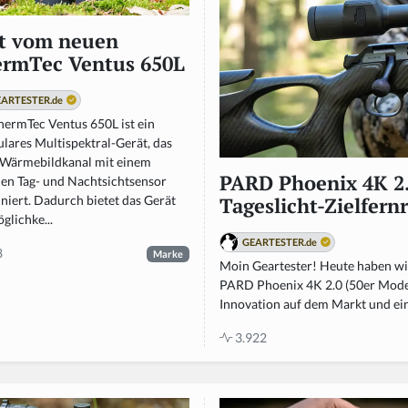
t vom neuen
rmTec Ventus 650L
ARTESTER.de
hermTec Ventus 650L ist ein
lares Multispektral-Gerät, das
 Wärmebildkanal mit einem
PARD Phoenix 4K 2.0
len Tag- und Nachtsichtsensor
niert. Dadurch bietet das Gerät
Tageslicht-Zielfern
glichke...
GEARTESTER.de
8
Marke
Moin Geartester! Heute haben wir
PARD Phoenix 4K 2.0 (50er Modell
Innovation auf dem Markt und eine
3.922