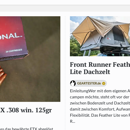
Front Runner Feath
Lite Dachzelt
GEARTESTER.de
EinleitungWer mit dem eigenen 
campen möchte, steht oft vor de
zwischen Bodenzelt und Dachzel
X .308 win. 125gr
damit zwischen Komfort, Aufwa
Flexibilität. Das Feather Lite von
R...
ss das bewährte ETX abgelöst.