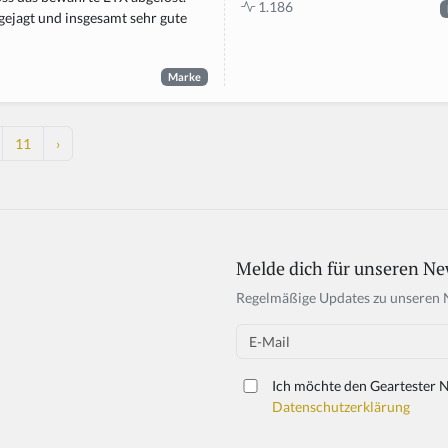
1.186
 gejagt und insgesamt sehr gute
Marke
11
›
Melde dich für unseren Ne
If
y
Regelmäßige Updates zu unseren 
o
u
Email
a
r
Ich möchte den Geartester N
e
Datenschutzerklärung
a
h