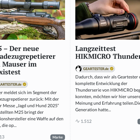
 – Der neue
Langzeittest
adezugrepetierer
HIKMICRO Thunde
 Mauser im
GEARTESTER.de
xistest
Dadurch, dass wir als Geartester 
komplette Entwicklung der
ARTESTER.de
Thunderserie von HIKMICRO beg
r meldet sich im Segment der
konnten, möchten wir hier unser
ezugrepetierer zurück: Mit der
Meinung und Erfahrung teilen.Die
er Messe „Jagd und Hund 2025“
Generation hatte...
stellten M25 bringt der
ionshersteller eine Waffe auf den
1.512
 die op...
13
Marke