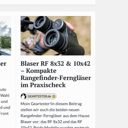
er
Blaser RF 8x32 & 10x42
– Kompakte
Rangefinder-Ferngläser
im Praxischeck
Auto
r Wahl
GEARTESTER.de
t und
Moin Geartester!In diesem Beitrag
nd und
stellen wir euch die beiden neuen
 Front
Rangefinder-Ferngläser aus dem Hause
Blaser vor: das RF 8x32 und das RF
10x42. Beide Modelle wurden erstmals