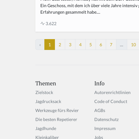
Ein Geschoss, mit dem ich über viele Jahre intensiv
Erfahrungen gesammelt habe....
3.622
‹
1
2
3
4
5
6
7
…
10
Themen
Info
Zielstock
Autorenrichtlinien
Jagdrucksack
Code of Conduct
Werkzeuge fürs Revier
AGBs
Die besten Repetierer
Datenschutz
Jagdhunde
Impressum
Kleinkaliber
Jobs