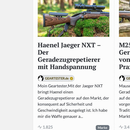
M25
Haenel Jaeger NXT –
Ger
Der
von
Geradezugrepetierer
Pra
mit Handspannung
GE
GEARTESTER.de
Mause
Moin Geartester,Mit der Jaeger NXT
Gerad
bringt Haenel einen
auf d
Geradezugrepetierer auf den Markt, der
vorge
konsequent auf Sicherheit und
Tradit
Geschwindigkeit ausgelegt ist. Ich habe
Markt,
mir die Waffe genauer a...
3.4
1.825
Marke