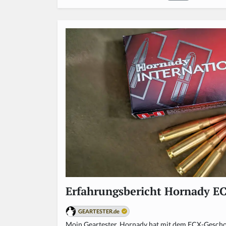
Erfahrungsbericht Hornady EC
GEARTESTER.de
Moin Geartester, Hornady hat mit dem ECX-Gescho