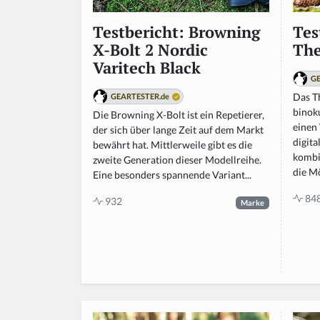
Tes
Testbericht: Browning
The
X-Bolt 2 Nordic
Varitech Black
GE
Das T
GEARTESTER.de
binoku
Die Browning X-Bolt ist ein Repetierer,
einen
der sich über lange Zeit auf dem Markt
digita
bewährt hat. Mittlerweile gibt es die
kombi
zweite Generation dieser Modellreihe.
die Mö
Eine besonders spannende Variant...
84
932
Marke