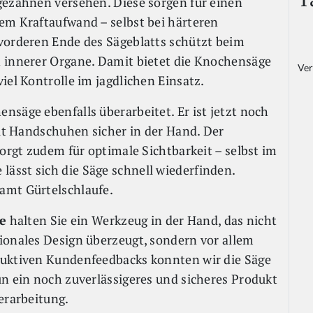
gezähnen versehen. Diese sorgen für einen
em Kraftaufwand – selbst bei härteren
vorderen Ende des Sägeblatts schützt beim
n innerer Organe. Damit bietet die Knochensäge
Ver
iel Kontrolle im jagdlichen Einsatz.
nsäge ebenfalls überarbeitet. Er ist jetzt noch
mit Handschuhen sicher in der Hand. Der
sorgt zudem für optimale Sichtbarkeit – selbst im
ässt sich die Säge schnell wiederfinden.
amt Gürtelschlaufe.
e
halten Sie ein Werkzeug in der Hand, das nicht
ionales Design überzeugt, sondern vor allem
ruktiven Kundenfeedbacks konnten wir die Säge
un ein noch zuverlässigeres und sicheres Produkt
erarbeitung.