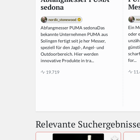
Mes
sedona
no
nordic_stonewood
Ein Me
Abfangmesser PUMA sedonaDas
oder e
bekannte Unternehmen PUMA aus
unzähl
Solingen fertigt seit je her Messer,
günsti
speziell für den Jagd-, Angel- und
scharf
Outdoorbereich. Hier werden
for...
innovative Produkte in tra...
11.
19.719
Relevante Suchergebniss