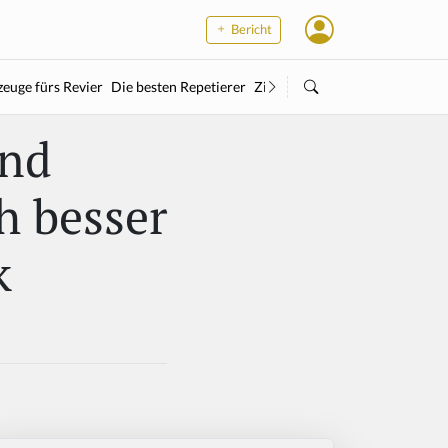
Bericht
euge fürs Revier
Die besten Repetierer
Zielstock
Kleinkaliber
Wärme
nd
h besser
k