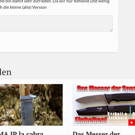
 und bin damit sehr zufrieden. Da wir nur Rehwild und wenig
 die kleine (alte) Version
len
A IP la cabra
Das Messer der