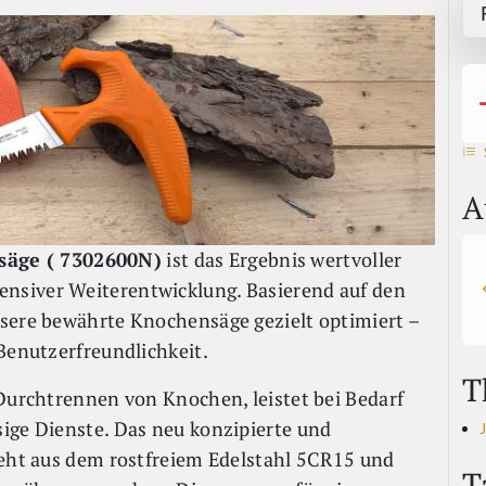
A
äge ( 7302600N)
ist das Ergebnis wertvoller
nsiver Weiterentwicklung. Basierend auf den
nsere bewährte Knochensäge gezielt optimiert –
Benutzerfreundlichkeit.
T
 Durchtrennen von Knochen, leistet bei Bedarf
ige Dienste. Das neu konzipierte und
teht aus dem rostfreiem Edelstahl 5CR15 und
T