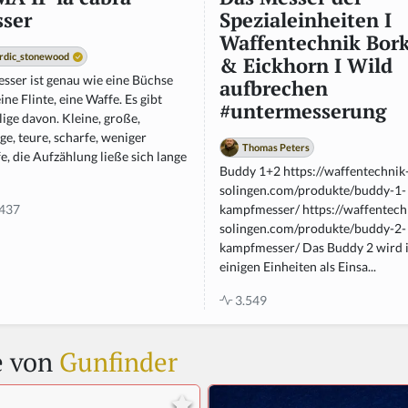
ser
Spezialeinheiten I
Waffentechnik Bork
rdic_stonewood
& Eickhorn I Wild
sser ist genau wie eine Büchse
aufbrechen
ine Flinte, eine Waffe. Es gibt
#untermesserung
ige davon. Kleine, große,
ge, teure, scharfe, weniger
Thomas Peters
e, die Aufzählung ließe sich lange
Buddy 1+2 https://waffentechnik
solingen.com/produkte/buddy-1-
437
kampfmesser/ https://waffentech
solingen.com/produkte/buddy-2-
kampfmesser/ Das Buddy 2 wird 
einigen Einheiten als Einsa...
3.549
e von
Gunfinder