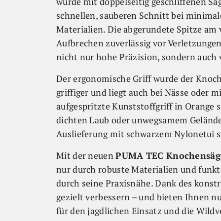
wurde mit doppelseitig geschliffenen Sä
schnellen, sauberen Schnitt bei minimal
Materialien. Die abgerundete Spitze am 
Aufbrechen zuverlässig vor Verletzunge
nicht nur hohe Präzision, sondern auch v
Der ergonomische Griff wurde der Knoche
griffiger und liegt auch bei Nässe oder 
aufgespritzte Kunststoffgriff in Orange 
dichten Laub oder unwegsamem Gelände l
Auslieferung mit schwarzem Nylonetui s
Mit der neuen
PUMA TEC Knochensäg
nur durch robuste Materialien und funkt
durch seine Praxisnähe. Dank des konst
gezielt verbessern – und bieten Ihnen n
für den jagdlichen Einsatz und die Wildv