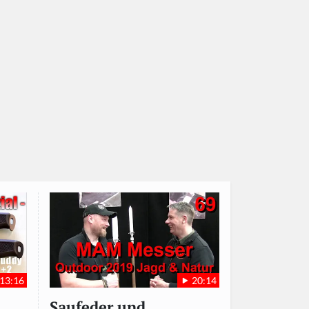
13:16
20:14
Saufeder und