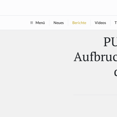
Neues
Berichte
Videos
T
Menü
P
Aufbruc