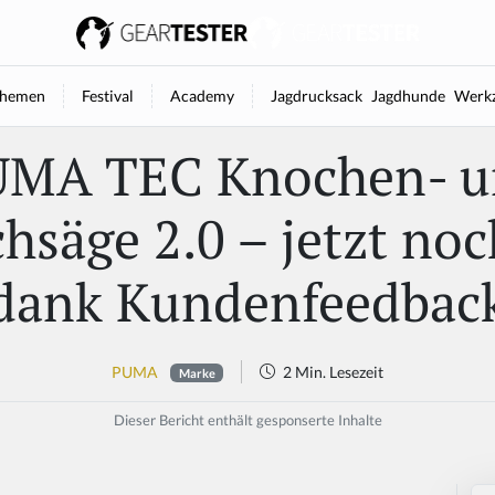
hemen
Festival
Academy
Jagdrucksack
Jagdhunde
Werkz
UMA TEC Knochen- u
hsäge 2.0 – jetzt noc
dank Kundenfeedbac
PUMA
2 Min. Lesezeit
Marke
Dieser Bericht enthält gesponserte Inhalte