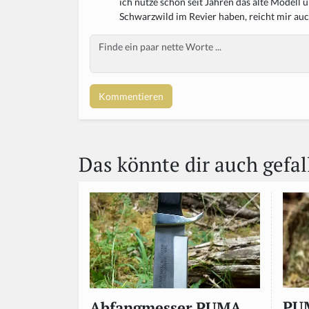
ich nutze schon seit Jahren das alte Modell
Schwarzwild im Revier haben, reicht mir auch
Body
Das könnte dir auch gefal
PUM
Abfangmesser PUMA