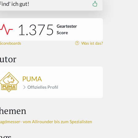
Find' ich gut!
1.375
Geartester
Score
Scoreboards
Was ist das?
utor
PUMA
Offizielles Profil
hemen
Jagdmesser- vom Allrounder bis zum Spezialisten
ags