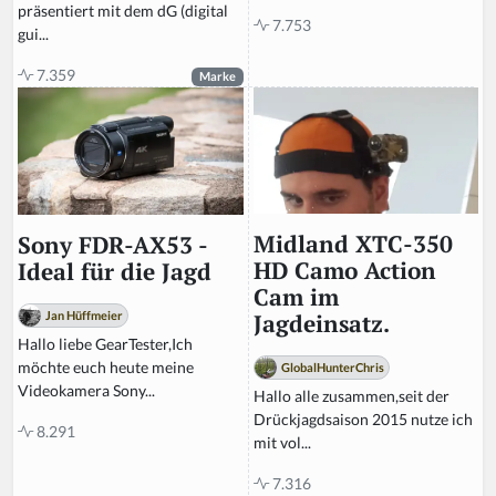
präsentiert mit dem dG (digital
7.753
gui...
7.359
Marke
Midland XTC-350
Sony FDR-AX53 -
HD Camo Action
Ideal für die Jagd
Cam im
Jan Hüffmeier
Jagdeinsatz.
Hallo liebe GearTester,Ich
möchte euch heute meine
GlobalHunterChris
Videokamera Sony...
Hallo alle zusammen,seit der
Drückjagdsaison 2015 nutze ich
8.291
mit vol...
7.316