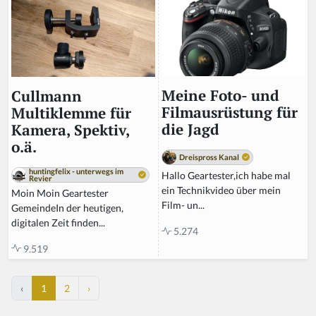
Meine Foto- und
Cullmann
Filmausrüstung für
Multiklemme für
die Jagd
Kamera, Spektiv,
o.ä.
Dreispross Kanal
huntingfelix - unterwegs im
Hallo Geartester,ich habe mal
Revier
ein Technikvideo über mein
Moin Moin Geartester
Film- un...
GemeindeIn der heutigen,
digitalen Zeit finden...
5.274
9.519
‹
1
2
›