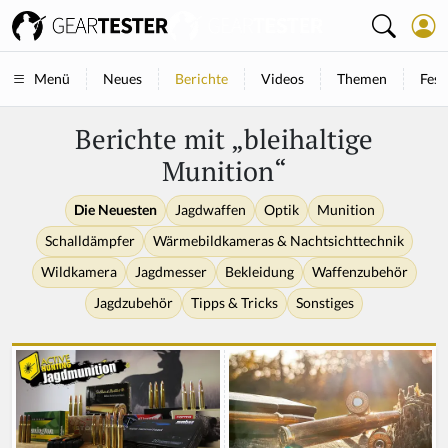
Neues
Berichte
Videos
Themen
Fest
Menü
Berichte mit „bleihaltige
Munition“
Die Neuesten
Jagdwaffen
Optik
Munition
Schalldämpfer
Wärmebildkameras & Nachtsichttechnik
Wildkamera
Jagdmesser
Bekleidung
Waffenzubehör
Jagdzubehör
Tipps & Tricks
Sonstiges