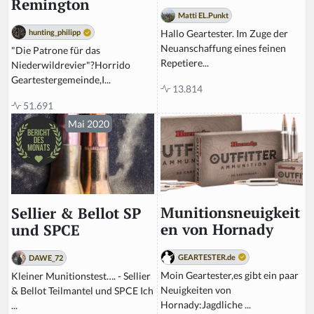
Remington
Matti EL.Punkt
Hallo Geartester. Im Zuge der
hunting_philipp
Neuanschaffung eines feinen
"Die Patrone für das
Repetiere...
Niederwildrevier"?Horrido
Geartestergemeinde,I...
13.814
51.691
Mai 2020
Munitionsneuigkeit
Sellier & Bellot SP
en von Hornady
und SPCE
GEARTESTER.de
DAWE_72
Moin Geartester,es gibt ein paar
Kleiner Munitionstest…. - Sellier
Neuigkeiten von
& Bellot Teilmantel und SPCE Ich
Hornady:Jagdliche ...
...