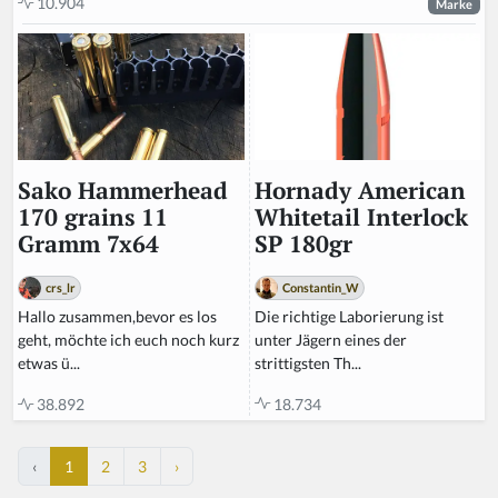
10.904
Marke
Hornady American
Sako Hammerhead
Whitetail Interlock
170 grains 11
SP 180gr
Gramm 7x64
Constantin_W
crs_lr
Die richtige Laborierung ist
Hallo zusammen,bevor es los
unter Jägern eines der
geht, möchte ich euch noch kurz
strittigsten Th...
etwas ü...
18.734
38.892
‹
1
2
3
›