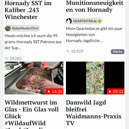
Munitionsneuigkeit
Hornady SST im
en von Hornady
Kaliber .243
Winchester
GEARTESTER.de
Moin Geartester,es gibt ein paar
GlobalHunterChris
Neuigkeiten von
Heute möchte ich euch die 95
Hornady:Jagdliche ...
grains Hornady SST Patrone aus
der Sup...
10.929
Marke
29.082
03:33
14:25
Damwild Jagd
Wildmettwurst im
bleifrei
Glas - Ein Glas voll
Waidmanns-Praxis
Glück
TV
#WildaufWild