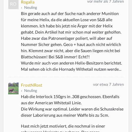
vor mehr als 7 Jahren
Rogalla
›
Neuling
Bin gerade auch auf der Suche nach anderer Munition
für meine Helix, da die aktuellen Lose von S&B alle
klemmen. Ich habe bis jetzt nie Ärger mit der Helix
gehabt. Dein Artikel hat mir schon mal weiter geholfen.
Habe zwar das Patronenlager poliert, will aber auf
Nummer Sicher gehen. Geco + haut auch nicht wirklich
hin. Klemmt zwar nicht, aber die Sauen liegen nicht bei
Blattschüssen! Bei S&B immer! Echt?!
Wurde mir auch von anderen Helix-Besitzern berichtet.
Mal sehen ob ich die Hornady Withetail nutzen werde...
vor etwa 7 Jahren
FrostNRost
›
Neuling
Hab die Interlock 150grs in .308 geschossen. Ebenfalls
aus der American Whitetail Linie.
Die Wirkung war optimal. Leider waren die Schusskreise
dieser Laborierung aus meiner Waffe bis zu 5cm.
Hast mich jetzt motiviert, die nochmal in einer