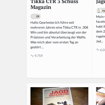
Jag
Tikka CTR 3 Schuss
Magazin
Ja
Moin G
ER
facet
Hallo Geartester,Ich führe seit
habt 
mehreren Jahren eine Tikka CTR in .308
dem 29
Win und bin absolut überzeugt von der
regel
Präzision und Verarbeitung der Waffe.
Jed...
Was mich aber vom ersten Tag an
gestört ...
6.0
9.759