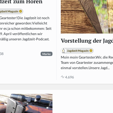
dzeit zum Hören
gdzeit Magazin
eartester!Die Jagdzeit ist noch
tenreicher geworden:Vielleicht
ihr es ja schon mitbekommen: Seit
. April veröffentlichen wir
mäßig unseren Jagdzeit-Podcast.
Vorstellung der Jag
Jagdzeit Magazin
38
Marke
Moin moin Geartester.Wir, die Re
Team von Geartester zusammenge
einmal vorstellen.Unsere Jagd...
4.696