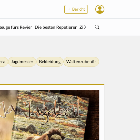
Bericht
euge fürs Revier
Die besten Repetierer
Zielstock
Kleinkaliber
Wärme
era
Jagdmesser
Bekleidung
Waffenzubehör