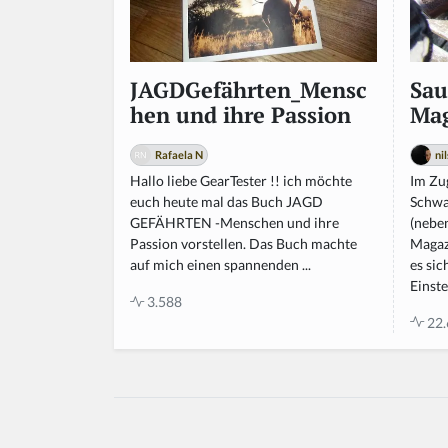
Sau
JAGDGefährten_Mensc
Mag
hen und ihre Passion
ni
Rafaela N
Im Zu
Hallo liebe GearTester !! ich möchte
Schwa
euch heute mal das Buch JAGD
(nebe
GEFÄHRTEN -Menschen und ihre
Magaz
Passion vorstellen. Das Buch machte
es sic
auf mich einen spannenden ...
Einste
3.588
22.