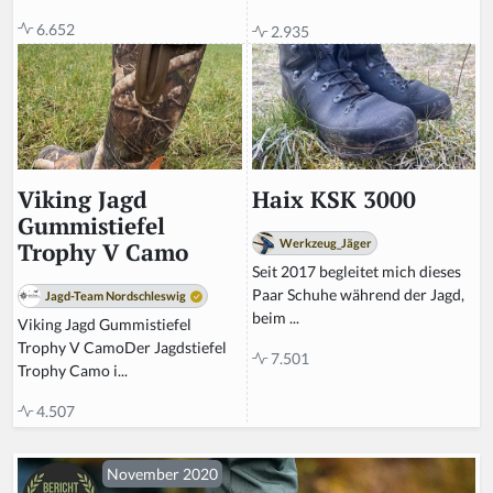
6.652
2.935
Haix KSK 3000
Viking Jagd
Gummistiefel
Werkzeug_Jäger
Trophy V Camo
Seit 2017 begleitet mich dieses
Paar Schuhe während der Jagd,
Jagd-Team Nordschleswig
beim ...
Viking Jagd Gummistiefel
Trophy V CamoDer Jagdstiefel
7.501
Trophy Camo i...
4.507
November 2020