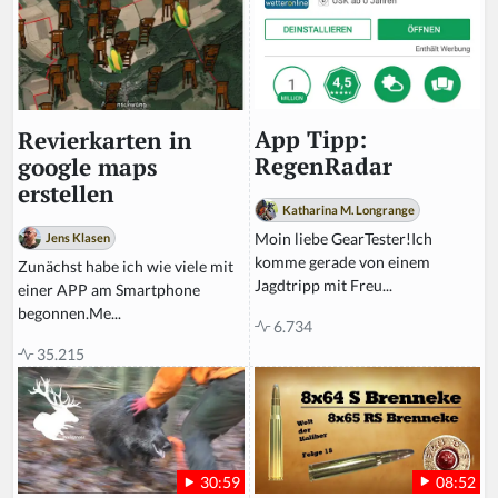
a
n,
ig
n
o
r
App Tipp:
Revierkarten in
e
RegenRadar
google maps
t
erstellen
hi
Katharina M. Longrange
s
Moin liebe GearTester!Ich
Jens Klasen
fi
komme gerade von einem
Zunächst habe ich wie viele mit
el
Jagdtripp mit Freu...
einer APP am Smartphone
d
begonnen.Me...
6.734
35.215
08:52
30:59