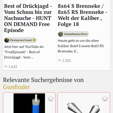
8x64 S Brenneke /
Best of Drückjagd -
8x65 RS Brenneke -
Vom Schuss bis zur
Welt der Kaliber ,
Nachsuche - HUNT
Folge 18
ON DEMAND Free
Episode
GlobalHunterChris
Heute geht es um die alten
Dreispross Kanal
Kaliber 8x64 S sowie 8x65 RS
Jetzt hier auf YouTube als
Brenneke. E...
"FreeEpisode" - Best of
Drückjagd - Vom ...
1.331
1.632
Relevante Suchergebnisse von
Gunfinder