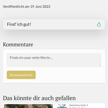
Veröffentlicht am 19. Juni 2023
Find' ich gut!
Kommentare
Body
If
y
o
u
a
r
e
a
Das könnte dir auch gefallen
h
u
m