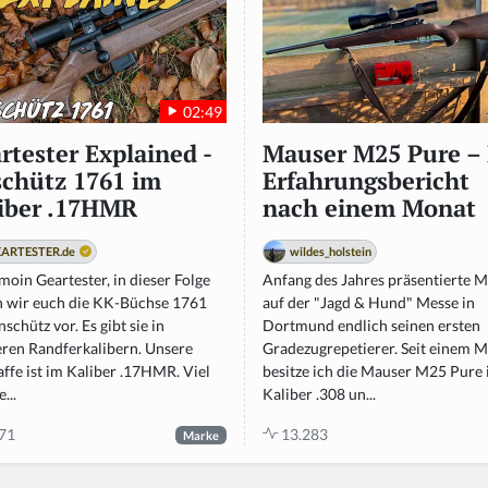
02:49
rtester Explained -
Mauser M25 Pure – 
chütz 1761 im
Erfahrungsbericht
iber .17HMR
nach einem Monat
ARTESTER.de
wildes_holstein
oin Geartester, in dieser Folge
Anfang des Jahres präsentierte 
en wir euch die KK-Büchse 1761
auf der "Jagd & Hund" Messe in
schütz vor. Es gibt sie in
Dortmund endlich seinen ersten
ren Randferkalibern. Unsere
Gradezugrepetierer. Seit einem 
ffe ist im Kaliber .17HMR. Viel
besitze ich die Mauser M25 Pure
...
Kaliber .308 un...
71
13.283
Marke