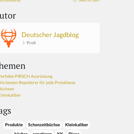
Scoreboards
Was ist das?
utor
Deutscher Jagdblog
Profi
hemen
Perfekte PIRSCH Ausrüstung
Die besten Repetierer für jede Preisklasse
Büchsen
Kleinkaliber
ags
Produkte
Schonzeitbüchse
Kleinkaliber
büchse
repetierer
KK
Diana