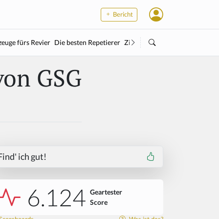
Bericht
euge fürs Revier
Die besten Repetierer
Zielstock
Kleinkaliber
Wärme
 von GSG
Find' ich gut!
6.124
Geartester
Score