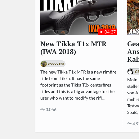
04:37
Gea
New Tikka T1x MTR
Ans
(IWA 2018)
Kal
cccxxx123
The new Tikka T1x MTR is a new rimfire
GE
rifle from Tikka. It has the same
Moin m
footprint as the Tikka T3x centerfires
stell
rifles and this is a big advantage for the
von An
user who want to modify the rifl...
mehre
Testwa
3.056
Spaß, e
4.9