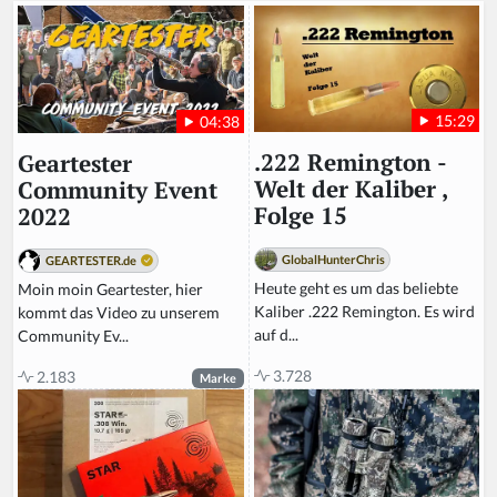
15:29
04:38
.222 Remington -
Geartester
Welt der Kaliber ,
Community Event
Folge 15
2022
GlobalHunterChris
GEARTESTER.de
Heute geht es um das beliebte
Moin moin Geartester, hier
Kaliber .222 Remington. Es wird
kommt das Video zu unserem
auf d...
Community Ev...
3.728
2.183
Marke